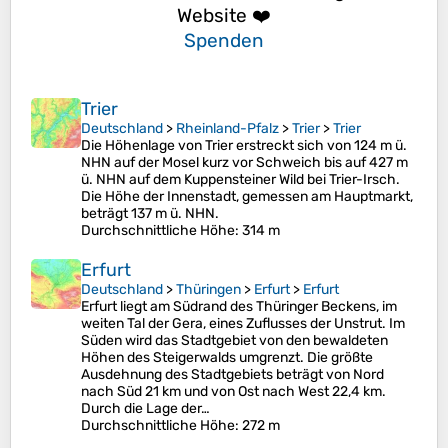
Website ❤️
Spenden
Trier
Deutschland
>
Rheinland-Pfalz
>
Trier
>
Trier
Die Höhenlage von Trier erstreckt sich von 124 m ü.
NHN auf der Mosel kurz vor Schweich bis auf 427 m
ü. NHN auf dem Kuppensteiner Wild bei Trier-Irsch.
Die Höhe der Innenstadt, gemessen am Hauptmarkt,
beträgt 137 m ü. NHN.
Durchschnittliche Höhe
: 314 m
Erfurt
Deutschland
>
Thüringen
>
Erfurt
>
Erfurt
Erfurt liegt am Südrand des Thüringer Beckens, im
weiten Tal der Gera, eines Zuflusses der Unstrut. Im
Süden wird das Stadtgebiet von den bewaldeten
Höhen des Steigerwalds umgrenzt. Die größte
Ausdehnung des Stadtgebiets beträgt von Nord
nach Süd 21 km und von Ost nach West 22,4 km.
Durch die Lage der…
Durchschnittliche Höhe
: 272 m