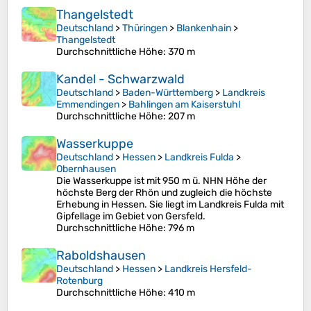
Thangelstedt
Deutschland
>
Thüringen
>
Blankenhain
>
Thangelstedt
Durchschnittliche Höhe
: 370 m
Kandel - Schwarzwald
Deutschland
>
Baden-Württemberg
>
Landkreis
Emmendingen
>
Bahlingen am Kaiserstuhl
Durchschnittliche Höhe
: 207 m
Wasserkuppe
Deutschland
>
Hessen
>
Landkreis Fulda
>
Obernhausen
Die Wasserkuppe ist mit 950 m ü. NHN Höhe der
höchste Berg der Rhön und zugleich die höchste
Erhebung in Hessen. Sie liegt im Landkreis Fulda mit
Gipfellage im Gebiet von Gersfeld.
Durchschnittliche Höhe
: 796 m
Raboldshausen
Deutschland
>
Hessen
>
Landkreis Hersfeld-
Rotenburg
Durchschnittliche Höhe
: 410 m