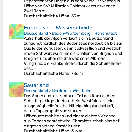
Reparationszahlungen aus dem Versailler Vertrag in
Höhe von 269 Milliarden Goldmark anzuerkennen.
Zwei Jahre…
Durchschnittliche Höhe
: 63 m
Europäische Wasserscheide
Deutschland
>
Baden-Württemberg
>
Hohenstadt
Außerhalb der Alpen verläuft sie in Deutschland
zunächst nördlich des Bodensees nordöstlich bis zur
Quelle der Schussen, dann südwestlich und westlich
in den Schwarzwald, um die Quellen von Brigach und
Breg herum, über die Schwäbische Alb, den
Virngrund, die Frankenhöhe, durch die Scheitelhöhe
des…
Durchschnittliche Höhe
: 786 m
Sauerland
Deutschland
>
Nordrhein-Westfalen
Das Sauerland, als zentraler Teil des Rheinischen
Schiefergebirges in Nordrhein-Westfalen, ist eine
ausgeprägt reliefreiche Mittelgebirgslandschaft,
deren Topographie von starken
Höhenunterschieden und einem dichten Wechsel
aus Formen geprägt wird. Charakteristisch sind tief
eingeschnittene Kerbtäler der…
Durchschnittliche Höhe
: 316 m