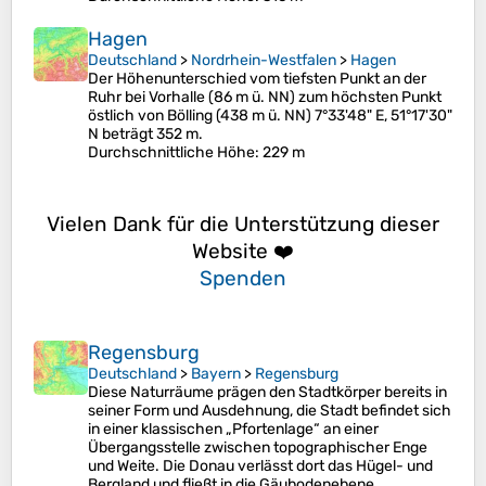
Hagen
Deutschland
>
Nordrhein-Westfalen
>
Hagen
Der Höhenunterschied vom tiefsten Punkt an der
Ruhr bei Vorhalle (86 m ü. NN) zum höchsten Punkt
östlich von Bölling (438 m ü. NN) 7°33'48" E, 51°17'30"
N beträgt 352 m.
Durchschnittliche Höhe
: 229 m
Vielen Dank für die Unterstützung dieser
Website ❤️
Spenden
Regensburg
Deutschland
>
Bayern
>
Regensburg
Diese Naturräume prägen den Stadtkörper bereits in
seiner Form und Ausdehnung, die Stadt befindet sich
in einer klassischen „Pfortenlage“ an einer
Übergangsstelle zwischen topographischer Enge
und Weite. Die Donau verlässt dort das Hügel- und
Bergland und fließt in die Gäubodenebene.