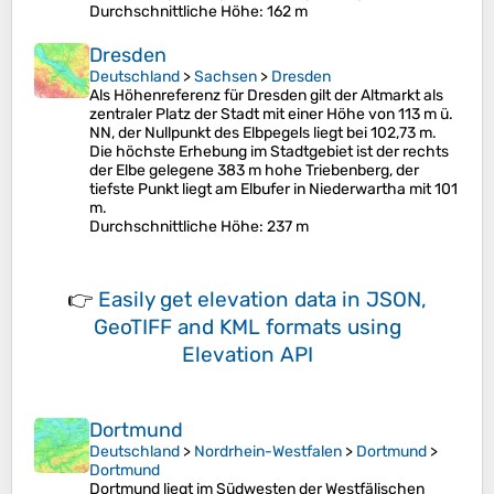
Durchschnittliche Höhe
: 162 m
Dresden
Deutschland
>
Sachsen
>
Dresden
Als Höhenreferenz für Dresden gilt der Altmarkt als
zentraler Platz der Stadt mit einer Höhe von 113 m ü.
NN, der Nullpunkt des Elbpegels liegt bei 102,73 m.
Die höchste Erhebung im Stadtgebiet ist der rechts
der Elbe gelegene 383 m hohe Triebenberg, der
tiefste Punkt liegt am Elbufer in Niederwartha mit 101
m.
Durchschnittliche Höhe
: 237 m
👉
Easily
get elevation data in JSON,
GeoTIFF and KML formats
using
Elevation API
Dortmund
Deutschland
>
Nordrhein-Westfalen
>
Dortmund
>
Dortmund
Dortmund liegt im Südwesten der Westfälischen