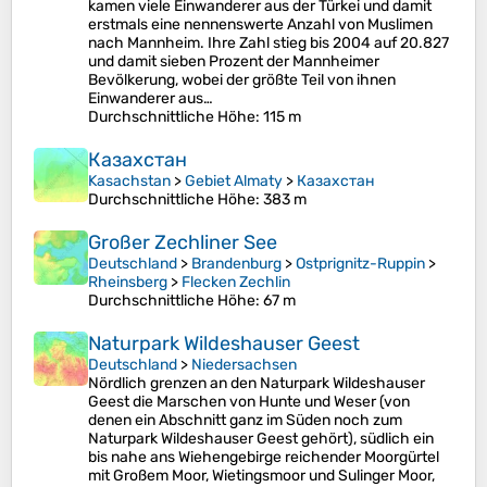
kamen viele Einwanderer aus der Türkei und damit
erstmals eine nennenswerte Anzahl von Muslimen
nach Mannheim. Ihre Zahl stieg bis 2004 auf 20.827
und damit sieben Prozent der Mannheimer
Bevölkerung, wobei der größte Teil von ihnen
Einwanderer aus…
Durchschnittliche Höhe
: 115 m
Казахстан
Kasachstan
>
Gebiet Almaty
>
Казахстан
Durchschnittliche Höhe
: 383 m
Großer Zechliner See
Deutschland
>
Brandenburg
>
Ostprignitz-Ruppin
>
Rheinsberg
>
Flecken Zechlin
Durchschnittliche Höhe
: 67 m
Naturpark Wildeshauser Geest
Deutschland
>
Niedersachsen
Nördlich grenzen an den Naturpark Wildeshauser
Geest die Marschen von Hunte und Weser (von
denen ein Abschnitt ganz im Süden noch zum
Naturpark Wildeshauser Geest gehört), südlich ein
bis nahe ans Wiehengebirge reichender Moorgürtel
mit Großem Moor, Wietingsmoor und Sulinger Moor,