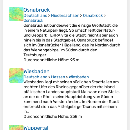
Osnabrück
Deutschland
>
Niedersachsen
>
Osnabrück
>
Osnabrück
Osnabrück ist bundesweit die einzige Großstadt, die
in einem Naturpark liegt. So umschließt der Natur-
und Geopark TERRA.vita die Stadt, reicht aber auch
hinein bis in das Stadtgebiet. Osnabrück befindet
sich im Osnabrücker Hügelland, das im Norden durch
das Wiehengebirge, im Süden durch den
Teutoburger…
Durchschnittliche Höhe
: 93 m
Wiesbaden
Deutschland
>
Hessen
>
Wiesbaden
Wiesbaden liegt mit seinen südlichen Stadtteilen am
rechten Ufer des Rheins gegenüber der rheinland-
pfälzischen Landeshauptstadt Mainz an einer Stelle,
an der der Rhein seine Hauptrichtung von Süden
kommend nach Westen ändert. Im Norden der Stadt
erstreckt sich das Mittelgebirge Taunus mit seinem
in…
Durchschnittliche Höhe
: 258 m
Wuppertal