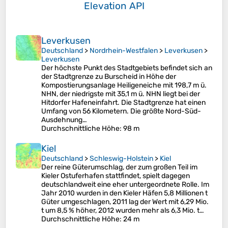
Elevation API
Leverkusen
Deutschland
>
Nordrhein-Westfalen
>
Leverkusen
>
Leverkusen
Der höchste Punkt des Stadtgebiets befindet sich an
der Stadtgrenze zu Burscheid in Höhe der
Kompostierungsanlage Heiligeneiche mit 198,7 m ü.
NHN, der niedrigste mit 35,1 m ü. NHN liegt bei der
Hitdorfer Hafeneinfahrt. Die Stadtgrenze hat einen
Umfang von 56 Kilometern. Die größte Nord-Süd-
Ausdehnung…
Durchschnittliche Höhe
: 98 m
Kiel
Deutschland
>
Schleswig-Holstein
>
Kiel
Der reine Güterumschlag, der zum großen Teil im
Kieler Ostuferhafen stattfindet, spielt dagegen
deutschlandweit eine eher untergeordnete Rolle. Im
Jahr 2010 wurden in den Kieler Häfen 5,8 Millionen t
Güter umgeschlagen, 2011 lag der Wert mit 6,29 Mio.
t um 8,5 % höher, 2012 wurden mehr als 6,3 Mio. t…
Durchschnittliche Höhe
: 24 m