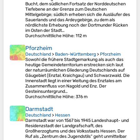
Bucht, dem südlichen Fortsatz der Norddeutschen
Tiefebene an der Grenze zum Deutschen
Mittelgebirge; südlich erheben sich die Ausläufer des
Sauerlands und das Ardeygebirge, zu dem als
nördlichste Erhebung noch der Dortmunder Rücken
im Osten der Stadt…
Durchschnittliche Höhe
: 112 m
Pforzheim
Deutschland
>
Baden-Württemberg
>
Pforzheim
Sowohl die frühere Stadtgemarkung als auch das
heutige Gemeindeterritorium erstrecken sich laut
der naturräumlichen Gliederung Deutschlands auf
Gäugebiet (Enztal, Kraichgau) und Schwarzwald. Die
Innenstadt liegt in einer Weitung des Enztales am
Zusammenfluss von Nagold und Enz. Der
Gesteinsuntergrund…
Durchschnittliche Höhe
: 376 m
Darmstadt
Deutschland
>
Hessen
Darmstadt war von 1567 bis 1945 Landeshaupt- und
Residenzstadt der Landgrafschaft, des
Großherzogtums und des Volksstaats Hessen. Der
Ruf als „Zentrum des Jugendstils“ geht unmittelbar