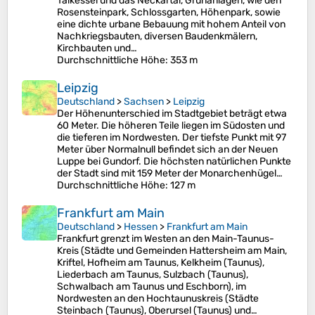
Talkessel und das Neckartal, Grünanlagen, wie den
Rosensteinpark, Schlossgarten, Höhenpark, sowie
eine dichte urbane Bebauung mit hohem Anteil von
Nachkriegsbauten, diversen Baudenkmälern,
Kirchbauten und…
Durchschnittliche Höhe
: 353 m
Leipzig
Deutschland
>
Sachsen
>
Leipzig
Der Höhenunterschied im Stadtgebiet beträgt etwa
60 Meter. Die höheren Teile liegen im Südosten und
die tieferen im Nordwesten. Der tiefste Punkt mit 97
Meter über Normalnull befindet sich an der Neuen
Luppe bei Gundorf. Die höchsten natürlichen Punkte
der Stadt sind mit 159 Meter der Monarchenhügel…
Durchschnittliche Höhe
: 127 m
Frankfurt am Main
Deutschland
>
Hessen
>
Frankfurt am Main
Frankfurt grenzt im Westen an den Main-Taunus-
Kreis (Städte und Gemeinden Hattersheim am Main,
Kriftel, Hofheim am Taunus, Kelkheim (Taunus),
Liederbach am Taunus, Sulzbach (Taunus),
Schwalbach am Taunus und Eschborn), im
Nordwesten an den Hochtaunuskreis (Städte
Steinbach (Taunus), Oberursel (Taunus) und…