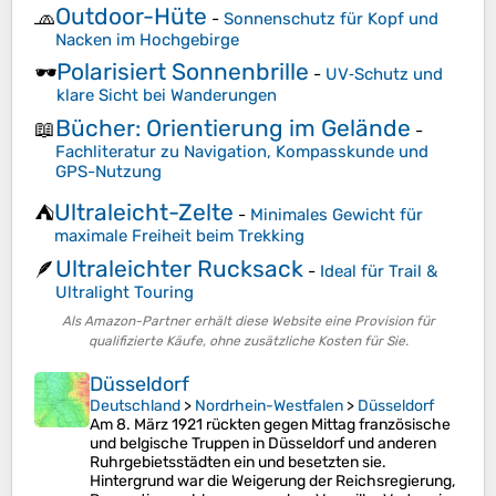
Outdoor-Hüte
🧢
-
Sonnenschutz für Kopf und
Nacken im Hochgebirge
Polarisiert Sonnenbrille
🕶️
-
UV‑Schutz und
klare Sicht bei Wanderungen
Bücher: Orientierung im Gelände
📖
-
Fachliteratur zu Navigation, Kompasskunde und
GPS-Nutzung
Ultraleicht-Zelte
⛺
-
Minimales Gewicht für
maximale Freiheit beim Trekking
Ultraleichter Rucksack
🪶
-
Ideal für Trail &
Ultralight Touring
Als Amazon-Partner erhält diese Website eine Provision für
qualifizierte Käufe, ohne zusätzliche Kosten für Sie.
Düsseldorf
Deutschland
>
Nordrhein-Westfalen
>
Düsseldorf
Am 8. März 1921 rückten gegen Mittag französische
und belgische Truppen in Düsseldorf und anderen
Ruhrgebietsstädten ein und besetzten sie.
Hintergrund war die Weigerung der Reichsregierung,