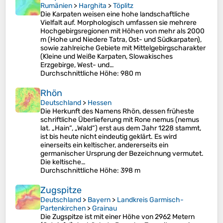
Rumänien
>
Harghita
>
Töplitz
Die Karpaten weisen eine hohe landschaftliche
Vielfalt auf. Morphologisch umfassen sie mehrere
Hochgebirgsregionen mit Höhen von mehr als 2000
m (Hohe und Niedere Tatra, Ost- und Südkarpaten),
sowie zahlreiche Gebiete mit Mittelgebirgscharakter
(Kleine und Weiße Karpaten, Slowakisches
Erzgebirge, West- und…
Durchschnittliche Höhe
: 980 m
Rhön
Deutschland
>
Hessen
Die Herkunft des Namens Rhön, dessen früheste
schriftliche Überlieferung mit Rone nemus (nemus
lat. „Hain“, „Wald“) erst aus dem Jahr 1228 stammt,
ist bis heute nicht eindeutig geklärt. Es wird
einerseits ein keltischer, andererseits ein
germanischer Ursprung der Bezeichnung vermutet.
Die keltische…
Durchschnittliche Höhe
: 398 m
Zugspitze
Deutschland
>
Bayern
>
Landkreis Garmisch-
Partenkirchen
>
Grainau
Die Zugspitze ist mit einer Höhe von 2962 Metern