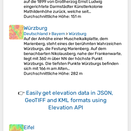
auf die 1899 von Großherzog Ernst Ludwig
eingerichtete Darmstädter Künstlerkolonie
Mathildenhöhe zurück, welche seit…
Durchschnittliche Höhe
: 151 m
Würzburg
Deutschland
>
Bayern
>
Würzburg
Auf der Anhöhe einer Muschelkalkplatte, dem
Marienberg, steht eines der berühmten Wahrzeichen
Würzburgs, die Festung Marienberg. Auf dem
benachbarten Nikolausberg, nahe der Frankenwarte,
liegt mit 360 m über NN der höchste Punkt
Würzburgs. Die tiefsten Punkte Würzburgs befinden
sich mit 166 m am Alten…
Durchschnittliche Höhe
: 282 m
👉
Easily
get elevation data in JSON,
GeoTIFF and KML formats
using
Elevation API
Eifel