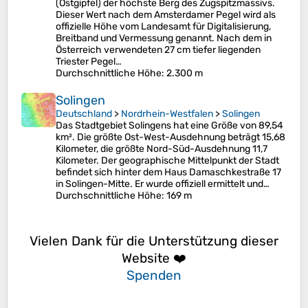
(Ostgipfel) der höchste Berg des Zugspitzmassivs.
Dieser Wert nach dem Amsterdamer Pegel wird als
offizielle Höhe vom Landesamt für Digitalisierung,
Breitband und Vermessung genannt. Nach dem in
Österreich verwendeten 27 cm tiefer liegenden
Triester Pegel…
Durchschnittliche Höhe
: 2.300 m
Solingen
Deutschland
>
Nordrhein-Westfalen
>
Solingen
Das Stadtgebiet Solingens hat eine Größe von 89,54
km². Die größte Ost-West-Ausdehnung beträgt 15,68
Kilometer, die größte Nord-Süd-Ausdehnung 11,7
Kilometer. Der geographische Mittelpunkt der Stadt
befindet sich hinter dem Haus Damaschkestraße 17
in Solingen-Mitte. Er wurde offiziell ermittelt und…
Durchschnittliche Höhe
: 169 m
Vielen Dank für die Unterstützung dieser
Website ❤️
Spenden