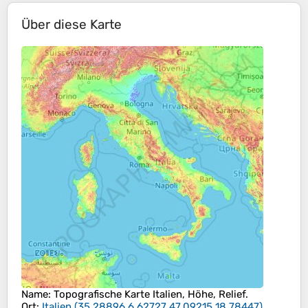
Über diese Karte
Name
: Topografische Karte
Italien
, Höhe, Relief.
Ort
:
Italien
(
35.28896 6.62727 47.09215 18.78447
)