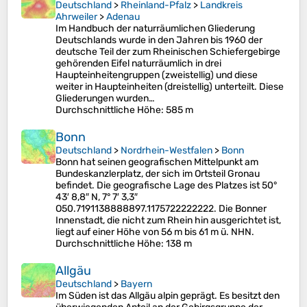
Deutschland
>
Rheinland-Pfalz
>
Landkreis
Ahrweiler
>
Adenau
Im Handbuch der naturräumlichen Gliederung
Deutschlands wurde in den Jahren bis 1960 der
deutsche Teil der zum Rheinischen Schiefergebirge
gehörenden Eifel naturräumlich in drei
Haupteinheitengruppen (zweistellig) und diese
weiter in Haupteinheiten (dreistellig) unterteilt. Diese
Gliederungen wurden…
Durchschnittliche Höhe
: 585 m
Bonn
Deutschland
>
Nordrhein-Westfalen
>
Bonn
Bonn hat seinen geografischen Mittelpunkt am
Bundeskanzlerplatz, der sich im Ortsteil Gronau
befindet. Die geografische Lage des Platzes ist 50°
43′ 8,8″ N, 7° 7′ 3,3″
O50.7191138888897.1175722222222. Die Bonner
Innenstadt, die nicht zum Rhein hin ausgerichtet ist,
liegt auf einer Höhe von 56 m bis 61 m ü. NHN.
Durchschnittliche Höhe
: 138 m
Allgäu
Deutschland
>
Bayern
Im Süden ist das Allgäu alpin geprägt. Es besitzt den