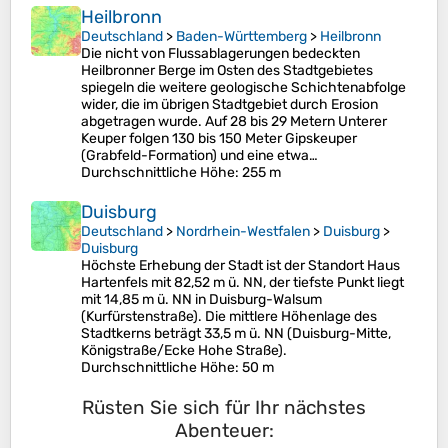
Heilbronn
Deutschland
>
Baden-Württemberg
>
Heilbronn
Die nicht von Flussablagerungen bedeckten
Heilbronner Berge im Osten des Stadtgebietes
spiegeln die weitere geologische Schichtenabfolge
wider, die im übrigen Stadtgebiet durch Erosion
abgetragen wurde. Auf 28 bis 29 Metern Unterer
Keuper folgen 130 bis 150 Meter Gipskeuper
(Grabfeld-Formation) und eine etwa…
Durchschnittliche Höhe
: 255 m
Duisburg
Deutschland
>
Nordrhein-Westfalen
>
Duisburg
>
Duisburg
Höchste Erhebung der Stadt ist der Standort Haus
Hartenfels mit 82,52 m ü. NN, der tiefste Punkt liegt
mit 14,85 m ü. NN in Duisburg-Walsum
(Kurfürstenstraße). Die mittlere Höhenlage des
Stadtkerns beträgt 33,5 m ü. NN (Duisburg-Mitte,
Königstraße/Ecke Hohe Straße).
Durchschnittliche Höhe
: 50 m
Rüsten Sie sich für Ihr nächstes
Abenteuer: