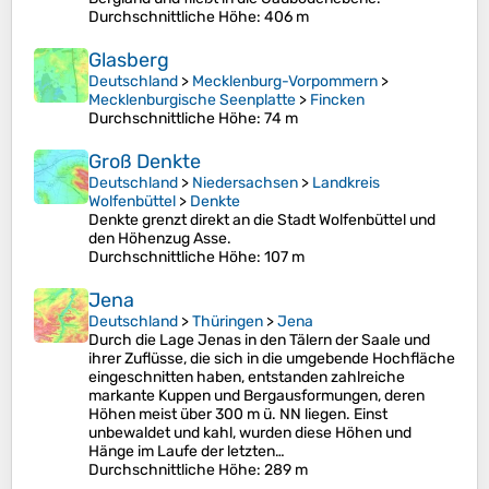
Durchschnittliche Höhe
: 406 m
Glasberg
Deutschland
>
Mecklenburg-Vorpommern
>
Mecklenburgische Seenplatte
>
Fincken
Durchschnittliche Höhe
: 74 m
Groß Denkte
Deutschland
>
Niedersachsen
>
Landkreis
Wolfenbüttel
>
Denkte
Denkte grenzt direkt an die Stadt Wolfenbüttel und
den Höhenzug Asse.
Durchschnittliche Höhe
: 107 m
Jena
Deutschland
>
Thüringen
>
Jena
Durch die Lage Jenas in den Tälern der Saale und
ihrer Zuflüsse, die sich in die umgebende Hochfläche
eingeschnitten haben, entstanden zahlreiche
markante Kuppen und Bergausformungen, deren
Höhen meist über 300 m ü. NN liegen. Einst
unbewaldet und kahl, wurden diese Höhen und
Hänge im Laufe der letzten…
Durchschnittliche Höhe
: 289 m