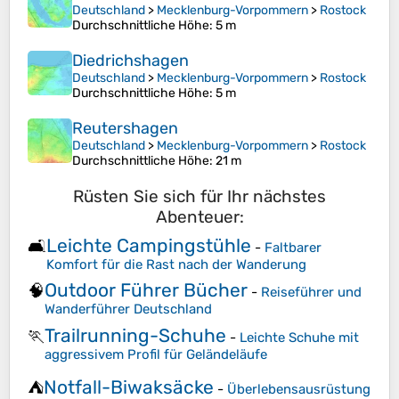
Deutschland
>
Mecklenburg-Vorpommern
>
Rostock
Durchschnittliche Höhe
: 5 m
Diedrichshagen
Deutschland
>
Mecklenburg-Vorpommern
>
Rostock
Durchschnittliche Höhe
: 5 m
Reutershagen
Deutschland
>
Mecklenburg-Vorpommern
>
Rostock
Durchschnittliche Höhe
: 21 m
Rüsten Sie sich für Ihr nächstes
Abenteuer:
Leichte Campingstühle
🛋️
-
Faltbarer
Komfort für die Rast nach der Wanderung
Outdoor Führer Bücher
🧠
-
Reiseführer und
Wanderführer Deutschland
Trailrunning-Schuhe
🏃
-
Leichte Schuhe mit
aggressivem Profil für Geländeläufe
Notfall-Biwaksäcke
⛺
-
Überlebensausrüstung