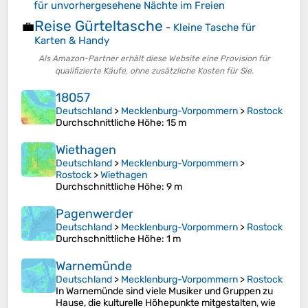
für unvorhergesehene Nächte im Freien
Reise Gürteltasche
💼
-
Kleine Tasche für
Karten & Handy
Als Amazon-Partner erhält diese Website eine Provision für
qualifizierte Käufe, ohne zusätzliche Kosten für Sie.
18057
Deutschland
>
Mecklenburg-Vorpommern
>
Rostock
Durchschnittliche Höhe
: 15 m
Wiethagen
Deutschland
>
Mecklenburg-Vorpommern
>
Rostock
>
Wiethagen
Durchschnittliche Höhe
: 9 m
Pagenwerder
Deutschland
>
Mecklenburg-Vorpommern
>
Rostock
Durchschnittliche Höhe
: 1 m
Warnemünde
Deutschland
>
Mecklenburg-Vorpommern
>
Rostock
In Warnemünde sind viele Musiker und Gruppen zu
Hause, die kulturelle Höhepunkte mitgestalten, wie