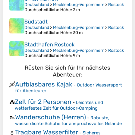
Deutschland
>
Mecklenburg-Vorpommern
>
Rostock
Durchschnittliche Höhe
: 2 m
Südstadt
Deutschland
>
Mecklenburg-Vorpommern
>
Rostock
Durchschnittliche Höhe
: 30 m
Stadthafen Rostock
Deutschland
>
Mecklenburg-Vorpommern
>
Rostock
Durchschnittliche Höhe
: 9 m
Rüsten Sie sich für Ihr nächstes
Abenteuer:
Aufblasbares Kajak
🛶
-
Outdoor Wassersport
für Abenteurer
Zelt für 2 Personen
⛺
-
Leichtes und
wetterfestes Zelt für Outdoor‑Camping
Wanderschuhe (Herren)
🥾
-
Robuste,
wasserdichte Schuhe für anspruchsvolles Gelände
Tragbare Wasserfilter
💧
-
Sicheres