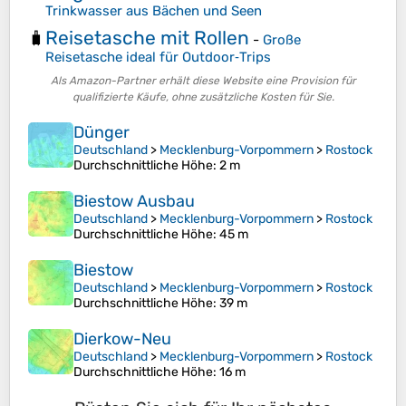
Trinkwasser aus Bächen und Seen
Reisetasche mit Rollen
🧳
-
Große
Reisetasche ideal für Outdoor‑Trips
Als Amazon-Partner erhält diese Website eine Provision für
qualifizierte Käufe, ohne zusätzliche Kosten für Sie.
Dünger
Deutschland
>
Mecklenburg-Vorpommern
>
Rostock
Durchschnittliche Höhe
: 2 m
Biestow Ausbau
Deutschland
>
Mecklenburg-Vorpommern
>
Rostock
Durchschnittliche Höhe
: 45 m
Biestow
Deutschland
>
Mecklenburg-Vorpommern
>
Rostock
Durchschnittliche Höhe
: 39 m
Dierkow-Neu
Deutschland
>
Mecklenburg-Vorpommern
>
Rostock
Durchschnittliche Höhe
: 16 m