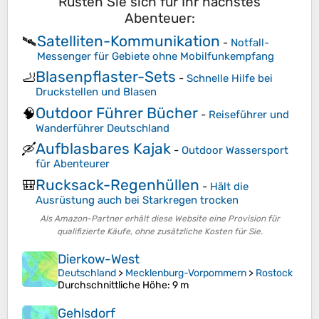
Rüsten Sie sich für Ihr nächstes
Abenteuer:
Satelliten-Kommunikation
🛰️
-
Notfall-
Messenger für Gebiete ohne Mobilfunkempfang
Blasenpflaster-Sets
🦶
-
Schnelle Hilfe bei
Druckstellen und Blasen
Outdoor Führer Bücher
🧠
-
Reiseführer und
Wanderführer Deutschland
Aufblasbares Kajak
🛶
-
Outdoor Wassersport
für Abenteurer
Rucksack-Regenhüllen
🎒
-
Hält die
Ausrüstung auch bei Starkregen trocken
Als Amazon-Partner erhält diese Website eine Provision für
qualifizierte Käufe, ohne zusätzliche Kosten für Sie.
Dierkow-West
Deutschland
>
Mecklenburg-Vorpommern
>
Rostock
Durchschnittliche Höhe
: 9 m
Gehlsdorf