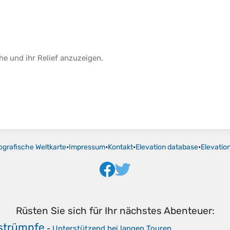
he
und ihr
Relief
anzuzeigen.
ografische Weltkarte
•
Impressum
•
Kontakt
•
Elevation database
•
Elevatio
Rüsten Sie sich für Ihr nächstes Abenteuer:
strümpfe
-
Unterstützend bei langen Touren