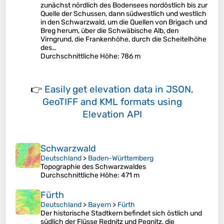
zunächst nördlich des Bodensees nordöstlich bis zur
Quelle der Schussen, dann südwestlich und westlich
in den Schwarzwald, um die Quellen von Brigach und
Breg herum, über die Schwäbische Alb, den
Virngrund, die Frankenhöhe, durch die Scheitelhöhe
des…
Durchschnittliche Höhe
: 786 m
👉
Easily
get elevation data in JSON,
GeoTIFF and KML formats
using
Elevation API
Schwarzwald
Deutschland
>
Baden-Württemberg
Topographie des Schwarzwaldes
Durchschnittliche Höhe
: 471 m
Fürth
Deutschland
>
Bayern
>
Fürth
Der historische Stadtkern befindet sich östlich und
südlich der Flüsse Rednitz und Pegnitz, die