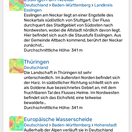
Deutschland
>
Baden-Württemberg
>
Landkreis
Esslingen
Esslingen am Neckar liegt an einer Engstelle des
Neckartals südöstlich von Stuttgart. Der Fluss
durchquert das Stadtgebiet von Südosten nach
Nordwesten, wobei die Altstadt nördlich davon liegt.
Hier befindet sich auch die Staustufe Esslingen. Aus
der Gemeinde Altbach kommend, berührt der Neckar
zunächst…
Durchschnittliche Höhe
: 341 m
Thüringen
Deutschland
Die Landschaft in Thüringen ist sehr
unterschiedlich. Im äußersten Norden befindet sich
der Harz. In südöstlicher Richtung schließt sich ein
als Goldene Aue bezeichnetes Gebiet an, mit dem
fruchtbaren Tal des Flusses Helme. Im Nordwesten
befindet sich das Eichsfeld, eine teilweise
bewaldete…
Durchschnittliche Höhe
: 341 m
Europäische Wasserscheide
Deutschland
>
Baden-Württemberg
>
Hohenstadt
Außerhalb der Alpen verläuft sie in Deutschland