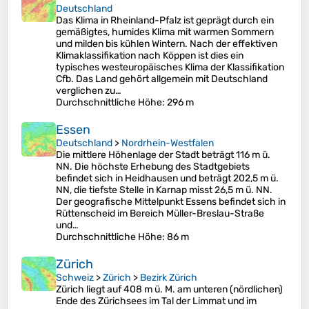
Deutschland
Das Klima in Rheinland-Pfalz ist geprägt durch ein
gemäßigtes, humides Klima mit warmen Sommern
und milden bis kühlen Wintern. Nach der effektiven
Klimaklassifikation nach Köppen ist dies ein
typisches westeuropäisches Klima der Klassifikation
Cfb. Das Land gehört allgemein mit Deutschland
verglichen zu…
Durchschnittliche Höhe
: 296 m
Essen
Deutschland
>
Nordrhein-Westfalen
Die mittlere Höhenlage der Stadt beträgt 116 m ü.
NN. Die höchste Erhebung des Stadtgebiets
befindet sich in Heidhausen und beträgt 202,5 m ü.
NN, die tiefste Stelle in Karnap misst 26,5 m ü. NN.
Der geografische Mittelpunkt Essens befindet sich in
Rüttenscheid im Bereich Müller-Breslau-Straße
und…
Durchschnittliche Höhe
: 86 m
Zürich
Schweiz
>
Zürich
>
Bezirk Zürich
Zürich liegt auf 408 m ü. M. am unteren (nördlichen)
Ende des Zürichsees im Tal der Limmat und im