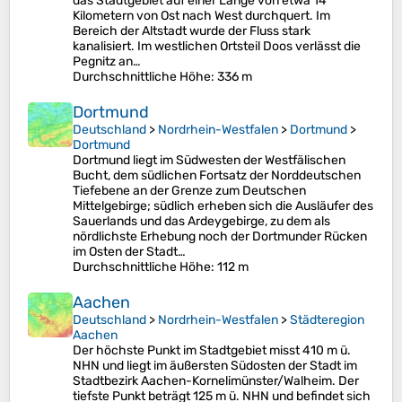
das Stadtgebiet auf einer Länge von etwa 14
Kilometern von Ost nach West durchquert. Im
Bereich der Altstadt wurde der Fluss stark
kanalisiert. Im westlichen Ortsteil Doos verlässt die
Pegnitz an…
Durchschnittliche Höhe
: 336 m
Dortmund
Deutschland
>
Nordrhein-Westfalen
>
Dortmund
>
Dortmund
Dortmund liegt im Südwesten der Westfälischen
Bucht, dem südlichen Fortsatz der Norddeutschen
Tiefebene an der Grenze zum Deutschen
Mittelgebirge; südlich erheben sich die Ausläufer des
Sauerlands und das Ardeygebirge, zu dem als
nördlichste Erhebung noch der Dortmunder Rücken
im Osten der Stadt…
Durchschnittliche Höhe
: 112 m
Aachen
Deutschland
>
Nordrhein-Westfalen
>
Städteregion
Aachen
Der höchste Punkt im Stadtgebiet misst 410 m ü.
NHN und liegt im äußersten Südosten der Stadt im
Stadtbezirk Aachen-Kornelimünster/Walheim. Der
tiefste Punkt beträgt 125 m ü. NHN und befindet sich