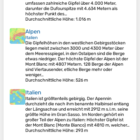
umfassen zahlreiche Gipfel über 4.000 Meter,
darunter die Dufourspitze mit 4.634 Metern als
höchster Punkt des…
Durchschnittliche Höhe
: 1.016 m
Alpen
Italien
Die Gipfelhöhen in den westlichen Gebirgsstöcken
liegen meist zwischen 3000 und 4300 Meter über
dem Meeresspiegel, in den Ostalpen sind die Berge
etwas niedriger. Der höchste Gipfel der Alpen ist der
Mont Blanc mit 4807 Metern. 128 Berge der Alpen
sind Viertausender, etliche Berge mehr oder
weniger…
Durchschnittliche Höhe
: 526 m
Italien
Italien ist größtenteils gebirgig. Der Apennin
durchzieht die nach ihm benannte Halbinsel entlang
der Längsachse und erreicht mit 2912 m s.l.m. seine
größte Höhe im Gran Sasso. Im Norden gehört ein
großer Teil der Alpen zu Italien: Höchster Gipfel ist
der Mont Blanc (Monte Bianco) mit 4810 m, welcher…
Durchschnittliche Höhe
: 293 m