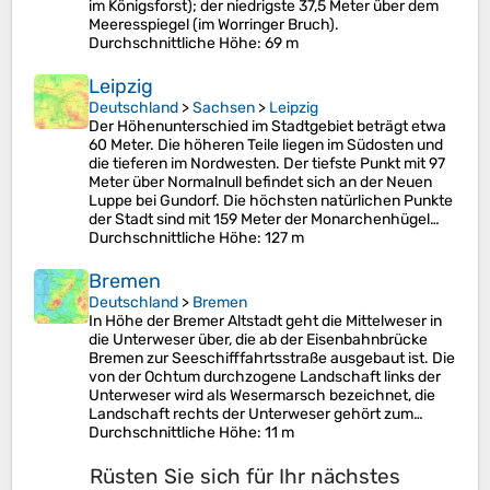
im Königsforst); der niedrigste 37,5 Meter über dem
Meeresspiegel (im Worringer Bruch).
Durchschnittliche Höhe
: 69 m
Leipzig
Deutschland
>
Sachsen
>
Leipzig
Der Höhenunterschied im Stadtgebiet beträgt etwa
60 Meter. Die höheren Teile liegen im Südosten und
die tieferen im Nordwesten. Der tiefste Punkt mit 97
Meter über Normalnull befindet sich an der Neuen
Luppe bei Gundorf. Die höchsten natürlichen Punkte
der Stadt sind mit 159 Meter der Monarchenhügel…
Durchschnittliche Höhe
: 127 m
Bremen
Deutschland
>
Bremen
In Höhe der Bremer Altstadt geht die Mittelweser in
die Unterweser über, die ab der Eisenbahnbrücke
Bremen zur Seeschifffahrtsstraße ausgebaut ist. Die
von der Ochtum durchzogene Landschaft links der
Unterweser wird als Wesermarsch bezeichnet, die
Landschaft rechts der Unterweser gehört zum…
Durchschnittliche Höhe
: 11 m
Rüsten Sie sich für Ihr nächstes