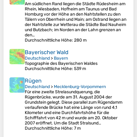
Am südlichen Rand liegen die Städte Rüdesheim am
Rhein, Wiesbaden, Hofheim am Taunus und Bad
Homburg vor der Höhe an den Nahtstellen zu den
Tälern von Oberrhein und Main; am Ostrand liegen an
der Nahtstelle zur Wetterau die Städte Bad Nauheim
und Butzbach; im Norden an der Lahn grenzen an
den…
Durchschnittliche Höhe
: 280 m
Bayerischer Wald
Deutschland
>
Bayern
Topographie des Bayerischen Waldes
Durchschnittliche Höhe
: 539 m
Rügen
Deutschland
>
Mecklenburg-Vorpommern
Für eine zweite Strelasundquerung, die
Rügenbrücke, wurde am 31. August 2004 der
Grundstein gelegt. Diese parallel zum Rügendamm
verlaufende Brücke hat eine Länge von rund 4,1
Kilometer und eine Durchfahrtshöhe für die
Schifffahrt von 42 m und wurde am 20. Oktober
2007 eröffnet. Um die Stadt Stralsund…
Durchschnittliche Höhe
: 7 m