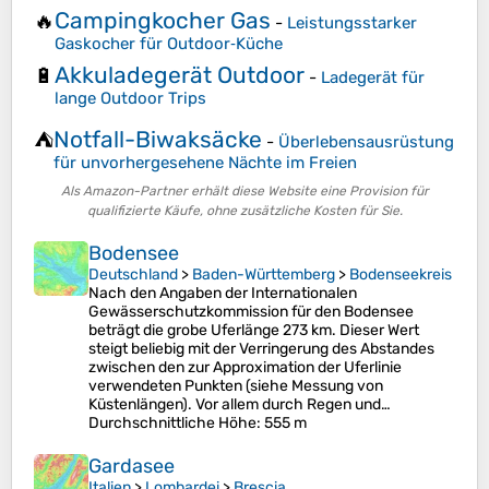
Campingkocher Gas
🔥
-
Leistungsstarker
Gaskocher für Outdoor‑Küche
Akkuladegerät Outdoor
🔋
-
Ladegerät für
lange Outdoor Trips
Notfall-Biwaksäcke
⛺
-
Überlebensausrüstung
für unvorhergesehene Nächte im Freien
Als Amazon-Partner erhält diese Website eine Provision für
qualifizierte Käufe, ohne zusätzliche Kosten für Sie.
Bodensee
Deutschland
>
Baden-Württemberg
>
Bodenseekreis
Nach den Angaben der Internationalen
Gewässerschutzkommission für den Bodensee
beträgt die grobe Uferlänge 273 km. Dieser Wert
steigt beliebig mit der Verringerung des Abstandes
zwischen den zur Approximation der Uferlinie
verwendeten Punkten (siehe Messung von
Küstenlängen). Vor allem durch Regen und…
Durchschnittliche Höhe
: 555 m
Gardasee
Italien
>
Lombardei
>
Brescia