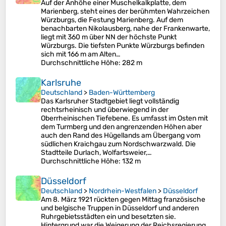
Auf der Anhöhe einer Muschelkalkplatte, dem
Marienberg, steht eines der berühmten Wahrzeichen
Würzburgs, die Festung Marienberg. Auf dem
benachbarten Nikolausberg, nahe der Frankenwarte,
liegt mit 360 m über NN der höchste Punkt
Würzburgs. Die tiefsten Punkte Würzburgs befinden
sich mit 166 m am Alten…
Durchschnittliche Höhe
: 282 m
Karlsruhe
Deutschland
>
Baden-Württemberg
Das Karlsruher Stadtgebiet liegt vollständig
rechtsrheinisch und überwiegend in der
Oberrheinischen Tiefebene. Es umfasst im Osten mit
dem Turmberg und den angrenzenden Höhen aber
auch den Rand des Hügellands am Übergang vom
südlichen Kraichgau zum Nordschwarzwald. Die
Stadtteile Durlach, Wolfartsweier,…
Durchschnittliche Höhe
: 132 m
Düsseldorf
Deutschland
>
Nordrhein-Westfalen
>
Düsseldorf
Am 8. März 1921 rückten gegen Mittag französische
und belgische Truppen in Düsseldorf und anderen
Ruhrgebietsstädten ein und besetzten sie.
Hintergrund war die Weigerung der Reichsregierung,