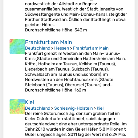
nordwestlich der Altstadt zur Regnitz
zusammenfließen. Westlich der Stadt, jenseits von
Südwesttangente und Main-Donau-Kanal, steigt der
Fürther Stadtwald an. Östlich der Stadt liegt in etwa
gleicher Höhe…
Durchschnittliche Höhe
: 343 m
Frankfurt am Main
Deutschland
>
Hessen
>
Frankfurt am Main
Frankfurt grenzt im Westen an den Main-Taunus-
Kreis (Städte und Gemeinden Hattersheim am Main,
Kriftel, Hofheim am Taunus, Kelkheim (Taunus),
Liederbach am Taunus, Sulzbach (Taunus),
Schwalbach am Taunus und Eschborn), im
Nordwesten an den Hochtaunuskreis (Städte
Steinbach (Taunus), Oberursel (Taunus) und…
Durchschnittliche Höhe
: 162 m
Kiel
Deutschland
>
Schleswig-Holstein
>
Kiel
Der reine Güterumschlag, der zum großen Teil im
Kieler Ostuferhafen stattfindet, spielt dagegen
deutschlandweit eine eher untergeordnete Rolle. Im
Jahr 2010 wurden in den Kieler Häfen 5,8 Millionen t
Güter umgeschlagen, 2011 lag der Wert mit 6,29 Mio.