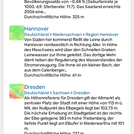
Bevölkerungssaldo von −0,48 % (Geburtenrate je
1000: 6,9; Sterberate: 11,7). Das Saarland erreichte
2006 eine…
Durchschnittliche Höhe
: 325 m
Hannover
Deutschland
>
Niedersachsen
>
Region Hannover
Von Süden her kommend fließt die Leine durch
Hannover nordwestlich in Richtung Aller. In Höhe
des Maschsees wird über den Schnellen Graben
Leinewasser zur Ihme geleitet. Das dortige Wehr
dient neben der Regulierung des Wasserstandes der
Stromerzeugung. Die Ihme ist ein kleiner Bach, der
aus dem Calenberger…
Durchschnittliche Höhe
: 61 m
Dresden
Deutschland
>
Sachsen
>
Dresden
Als Höhenreferenz für Dresden gilt der Altmarkt als
zentraler Platz der Stadt mit einer Höhe von 113 m ü.
NN, der Nullpunkt des Elbpegels liegt bei 102,73 m.
Die höchste Erhebung im Stadtgebiet ist der rechts
der Elbe gelegene 383 m hohe Triebenberg, der
tiefste Punkt liegt am Elbufer in Niederwartha mit 101
m.
Durchschnittliche Höhe
: 237 m