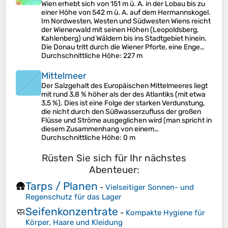
Wien erhebt sich von 151 m ü. A. in der Lobau bis zu
einer Höhe von 542 m ü. A. auf dem Hermannskogel.
Im Nordwesten, Westen und Südwesten Wiens reicht
der Wienerwald mit seinen Höhen (Leopoldsberg,
Kahlenberg) und Wäldern bis ins Stadtgebiet hinein.
Die Donau tritt durch die Wiener Pforte, eine Enge…
Durchschnittliche Höhe
: 227 m
Mittelmeer
Der Salzgehalt des Europäischen Mittelmeeres liegt
mit rund 3,8 % höher als der des Atlantiks (mit etwa
3,5 %). Dies ist eine Folge der starken Verdunstung,
die nicht durch den Süßwasserzufluss der großen
Flüsse und Ströme ausgeglichen wird (man spricht in
diesem Zusammenhang von einem…
Durchschnittliche Höhe
: 0 m
Rüsten Sie sich für Ihr nächstes
Abenteuer:
Tarps / Planen
🛖
-
Vielseitiger Sonnen- und
Regenschutz für das Lager
Seifenkonzentrate
🧼
-
Kompakte Hygiene für
Körper, Haare und Kleidung