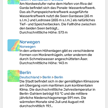
Am Nordwestufer nahe dem Hafen von Riva del
Garda befindet sich das Ponale-Wasserkraftwerk.
Das als Pumpspeicherkraftwerk ausgeführte
Wasserkraftwerk nutzt die Seen Gardasee (65 m
s.l.m.) und Ledrosee (655 m s.l.m.) als natürliches
Tief- und Speicherbecken. Die Fallhöhe zwischen
den beiden Seen beträgt…
Durchschnittliche Höhe
: 573 m
Norwegen
Norwegen
In den unteren Höhenlagen gibt es verschiedene
Formen von Moränenhügeln, unter anderem die
durch Schmelzwasser angeschütteten Åser.
Durchschnittliche Höhe
: 143 m
Berlin
Deutschland
>
Berlin
>
Berlin
Die Stadt befindet sich in der gemäßigten Klimazone
am Übergang vom maritimen zum kontinentalen
Klima. Die durchschnittliche Jahrestemperatur in
Berlin-Dahlem beträgt 9,5 °C und die mittlere
jährliche Niederschlagsmenge 591 mm. Die
wärmsten Monate sind Juli und August mit
durchschnittlich 19,1…