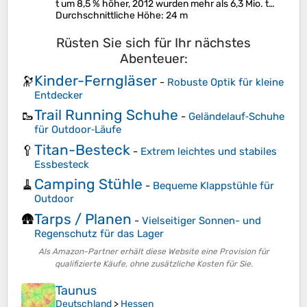
t um 8,5 % höher, 2012 wurden mehr als 6,3 Mio. t…
Durchschnittliche Höhe
: 24 m
Rüsten Sie sich für Ihr nächstes
Abenteuer:
Kinder-Ferngläser
🔭
-
Robuste Optik für kleine
Entdecker
Trail Running Schuhe
🥾
-
Geländelauf‑Schuhe
für Outdoor‑Läufe
Titan-Besteck
🥄
-
Extrem leichtes und stabiles
Essbesteck
Camping Stühle
🧹
-
Bequeme Klappstühle für
Outdoor
Tarps / Planen
🛖
-
Vielseitiger Sonnen- und
Regenschutz für das Lager
Als Amazon-Partner erhält diese Website eine Provision für
qualifizierte Käufe, ohne zusätzliche Kosten für Sie.
Taunus
Deutschland
>
Hessen