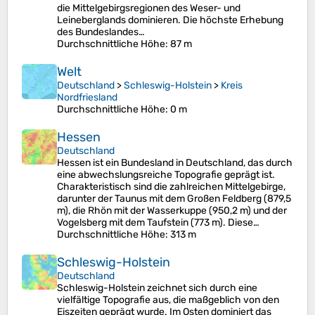
die Mittelgebirgsregionen des Weser- und
Leineberglands dominieren. Die höchste Erhebung
des Bundeslandes…
Durchschnittliche Höhe
: 87 m
Welt
Deutschland
>
Schleswig-Holstein
>
Kreis
Nordfriesland
Durchschnittliche Höhe
: 0 m
Hessen
Deutschland
Hessen ist ein Bundesland in Deutschland, das durch
eine abwechslungsreiche Topografie geprägt ist.
Charakteristisch sind die zahlreichen Mittelgebirge,
darunter der Taunus mit dem Großen Feldberg (879,5
m), die Rhön mit der Wasserkuppe (950,2 m) und der
Vogelsberg mit dem Taufstein (773 m). Diese…
Durchschnittliche Höhe
: 313 m
Schleswig-Holstein
Deutschland
Schleswig-Holstein zeichnet sich durch eine
vielfältige Topografie aus, die maßgeblich von den
Eiszeiten geprägt wurde. Im Osten dominiert das