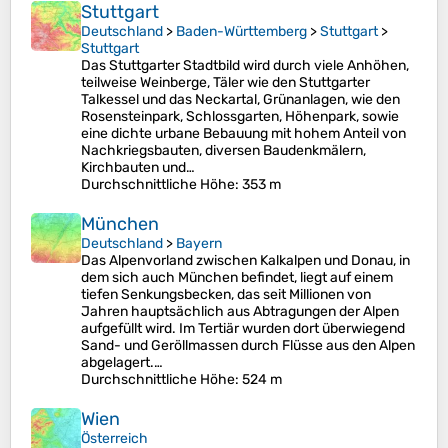
Stuttgart
Deutschland
>
Baden-Württemberg
>
Stuttgart
>
Stuttgart
Das Stuttgarter Stadtbild wird durch viele Anhöhen,
teilweise Weinberge, Täler wie den Stuttgarter
Talkessel und das Neckartal, Grünanlagen, wie den
Rosensteinpark, Schlossgarten, Höhenpark, sowie
eine dichte urbane Bebauung mit hohem Anteil von
Nachkriegsbauten, diversen Baudenkmälern,
Kirchbauten und…
Durchschnittliche Höhe
: 353 m
München
Deutschland
>
Bayern
Das Alpenvorland zwischen Kalkalpen und Donau, in
dem sich auch München befindet, liegt auf einem
tiefen Senkungsbecken, das seit Millionen von
Jahren hauptsächlich aus Abtragungen der Alpen
aufgefüllt wird. Im Tertiär wurden dort überwiegend
Sand- und Geröllmassen durch Flüsse aus den Alpen
abgelagert.…
Durchschnittliche Höhe
: 524 m
Wien
Österreich