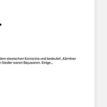
️
dem slawischen Koroscina und bedeutet „Kärntner
n Siedler waren Bajuwaren. Einige…