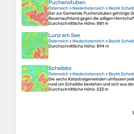
Puchenstuben
Österreich
>
Niederösterreich
>
Bezirk Schei
Der zur Gemeinde Puchenstuben gehörige Ort 
Bauernaufstand gegen die adligen Herrschaf
Durchschnittliche Höhe
: 881 m
Lunz am See
Österreich
>
Niederösterreich
>
Bezirk Schei
Durchschnittliche Höhe
: 894 m
Scheibbs
Österreich
>
Niederösterreich
>
Bezirk Schei
Die sechs Katastralgemeinden umfassen jedo
rund um Scheibbs bestehen und sich aus der
Durchschnittliche Höhe
: 533 m