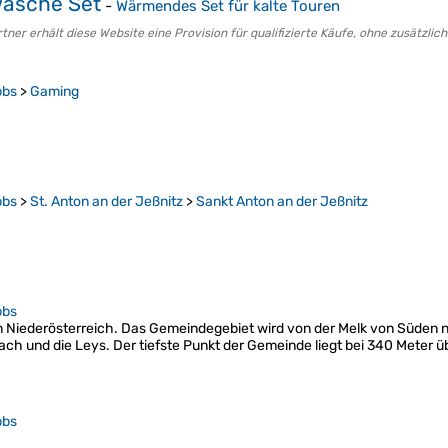
äsche Set
-
Wärmendes Set für kalte Touren
er erhält diese Website eine Provision für qualifizierte Käufe, ohne zusätzlich
bbs
>
Gaming
bbs
>
St. Anton an der Jeßnitz
>
Sankt Anton an der Jeßnitz
bbs
l in Niederösterreich. Das Gemeindegebiet wird von der Melk von Süden
ch und die Leys. Der tiefste Punkt der Gemeinde liegt bei 340 Meter
bbs