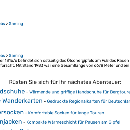
bbs
>
Gaming
bbs
>
Gaming
r 1816/6 befindet sich ostseitig des Ötschergipfels am Fuß des Rauen
. erforscht. Mit Stand 1983 war eine Gesamtlänge von 6678 Meter und 
Rüsten Sie sich für Ihr nächstes Abenteuer:
ndschuhe
-
Wärmende und griffige Handschuhe für Bergtour
e Wanderkarten
-
Gedruckte Regionalkarten für Deutschla
rsocken
-
Komfortable Socken für lange Touren
njacken
-
Kompakte Wärmeschicht für Pausen am Gipfel