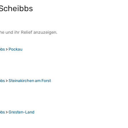
 Scheibbs
he
und ihr
Relief
anzuzeigen.
bbs
>
Pockau
bbs
>
Steinakirchen am Forst
bbs
>
Gresten-Land