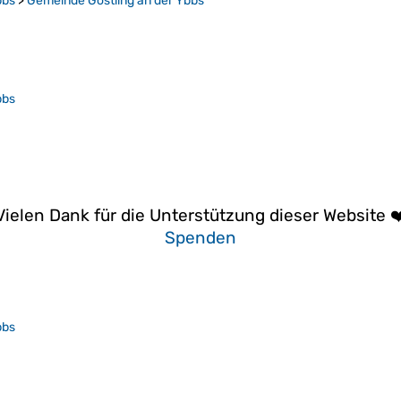
bbs
>
Gemeinde Göstling an der Ybbs
bbs
Vielen Dank für die Unterstützung dieser Website ❤
Spenden
bbs