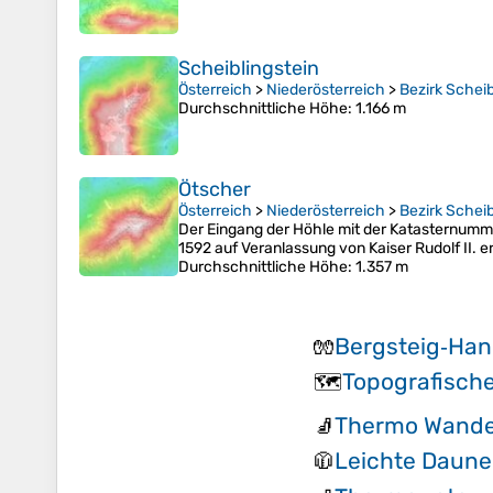
Scheiblingstein
Österreich
>
Niederösterreich
>
Bezirk Schei
Durchschnittliche Höhe
: 1.166 m
Ötscher
Österreich
>
Niederösterreich
>
Bezirk Schei
Der Eingang der Höhle mit der Katasternumme
1592 auf Veranlassung von Kaiser Rudolf II
Durchschnittliche Höhe
: 1.357 m
Bergsteig‑Ha
🧤
Topografisch
🗺️
Thermo Wande
🧦
Leichte Daune
🧥