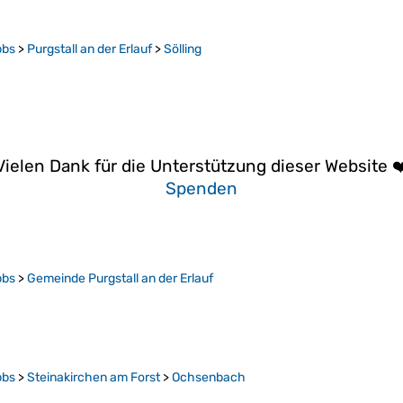
bbs
>
Purgstall an der Erlauf
>
Sölling
Vielen Dank für die Unterstützung dieser Website ❤
Spenden
bbs
>
Gemeinde Purgstall an der Erlauf
bbs
>
Steinakirchen am Forst
>
Ochsenbach