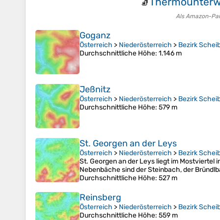
Thermounterw
🧦
Als Amazon-Partn
Goganz
Österreich
>
Niederösterreich
>
Bezirk Schei
Durchschnittliche Höhe
: 1.146 m
Jeßnitz
Österreich
>
Niederösterreich
>
Bezirk Schei
Durchschnittliche Höhe
: 579 m
St. Georgen an der Leys
Österreich
>
Niederösterreich
>
Bezirk Schei
St. Georgen an der Leys liegt im Mostvierte
Nebenbäche sind der Steinbach, der Bründlba
Durchschnittliche Höhe
: 527 m
Reinsberg
Österreich
>
Niederösterreich
>
Bezirk Schei
Durchschnittliche Höhe
: 559 m