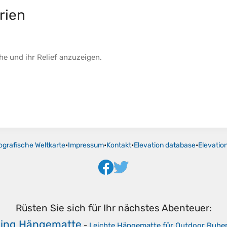
rien
he
und ihr
Relief
anzuzeigen.
ografische Weltkarte
•
Impressum
•
Kontakt
•
Elevation database
•
Elevatio
Rüsten Sie sich für Ihr nächstes Abenteuer:
ing Hängematte
-
Leichte Hängematte für Outdoor Ruhe