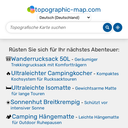
topographic-map.com
Rüsten Sie sich für Ihr nächstes Abenteuer:
Wanderrucksack 50L
🎒
-
Geräumiger
Trekkingrucksack mit Komfortträgern
Ultraleichter Campingkocher
🔥
-
Kompaktes
Kochsystem für Rucksacktouren
Ultraleichte Isomatte
🛏️
-
Gewichtsarme Matte
für lange Touren
Sonnenhut Breitkrempig
☀️
-
Schützt vor
intensiver Sonne
Camping Hängematte
🏕️
-
Leichte Hängematte
für Outdoor Ruhepausen