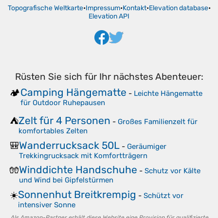
Topografische Weltkarte
•
Impressum
•
Kontakt
•
Elevation database
•
Elevation API
Rüsten Sie sich für Ihr nächstes Abenteuer:
Camping Hängematte
🏕️
-
Leichte Hängematte
für Outdoor Ruhepausen
Zelt für 4 Personen
⛺
-
Großes Familienzelt für
komfortables Zelten
Wanderrucksack 50L
🎒
-
Geräumiger
Trekkingrucksack mit Komfortträgern
Winddichte Handschuhe
🧤
-
Schutz vor Kälte
und Wind bei Gipfelstürmen
Sonnenhut Breitkrempig
☀️
-
Schützt vor
intensiver Sonne
Als Amazon-Partner erhält diese Website eine Provision für qualifizierte