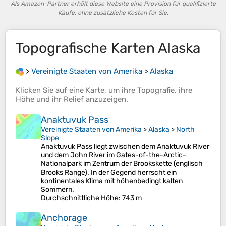
Als Amazon-Partner erhält diese Website eine Provision für qualifizierte
Käufe, ohne zusätzliche Kosten für Sie.
Topografische Karten
Alaska
>
Vereinigte Staaten von Amerika
>
Alaska
Klicken Sie auf eine
Karte
, um ihre
Topografie
, ihre
Höhe
und ihr
Relief
anzuzeigen.
Anaktuvuk Pass
Vereinigte Staaten von Amerika
>
Alaska
>
North
Slope
Anaktuvuk Pass liegt zwischen dem Anaktuvuk River
und dem John River im Gates-of-the-Arctic-
Nationalpark im Zentrum der Brookskette (englisch
Brooks Range). In der Gegend herrscht ein
kontinentales Klima mit höhenbedingt kalten
Sommern.
Durchschnittliche Höhe
: 743 m
Anchorage