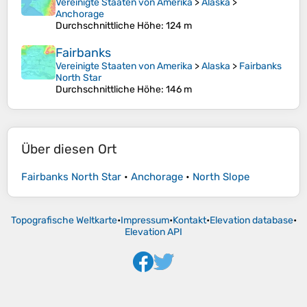
Vereinigte Staaten von Amerika
>
Alaska
>
Anchorage
Durchschnittliche Höhe
: 124 m
Fairbanks
Vereinigte Staaten von Amerika
>
Alaska
>
Fairbanks
North Star
Durchschnittliche Höhe
: 146 m
Über diesen Ort
Fairbanks North Star
•
Anchorage
•
North Slope
Topografische Weltkarte
•
Impressum
•
Kontakt
•
Elevation database
•
Elevation API