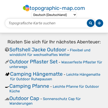
topographic-map.com
Rüsten Sie sich für Ihr nächstes Abenteuer:
Softshell Jacke Outdoor
🧥
-
Flexibel und
winddicht für wechselhaftes Wetter
Outdoor Pflaster Set
🩹
-
Wasserfeste Pflaster für
unterwegs
Camping Hängematte
🏕️
-
Leichte Hängematte
für Outdoor Ruhepausen
Camping Pfanne
🍳
-
Leichte Pfanne für Outdoor
Küche
Outdoor Cap
🧢
-
Sonnenschutz Cap für
Wanderungen