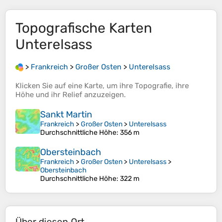
Topografische Karten
Unterelsass
>
Frankreich
>
Großer Osten
>
Unterelsass
Klicken Sie auf eine
Karte
, um ihre
Topografie
, ihre
Höhe
und ihr
Relief
anzuzeigen.
Sankt Martin
Frankreich
>
Großer Osten
>
Unterelsass
Durchschnittliche Höhe
: 356 m
Obersteinbach
Frankreich
>
Großer Osten
>
Unterelsass
>
Obersteinbach
Durchschnittliche Höhe
: 322 m
Über diesen Ort