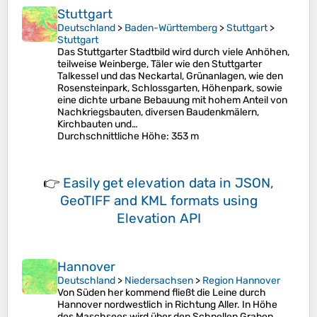
Stuttgart
Deutschland
>
Baden-Württemberg
>
Stuttgart
>
Stuttgart
Das Stuttgarter Stadtbild wird durch viele Anhöhen,
teilweise Weinberge, Täler wie den Stuttgarter
Talkessel und das Neckartal, Grünanlagen, wie den
Rosensteinpark, Schlossgarten, Höhenpark, sowie
eine dichte urbane Bebauung mit hohem Anteil von
Nachkriegsbauten, diversen Baudenkmälern,
Kirchbauten und…
Durchschnittliche Höhe
: 353 m
👉
Easily
get elevation data in JSON,
GeoTIFF and KML formats
using
Elevation API
Hannover
Deutschland
>
Niedersachsen
>
Region Hannover
Von Süden her kommend fließt die Leine durch
Hannover nordwestlich in Richtung Aller. In Höhe
des Maschsees wird über den Schnellen Graben