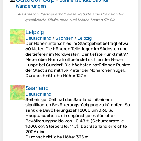
Wanderungen
Als Amazon-Partner erhält diese Website eine Provision für
qualifizierte Käufe, ohne zusätzliche Kosten für Sie.
Leipzig
Deutschland
>
Sachsen
>
Leipzig
Der Höhenunterschied im Stadtgebiet beträgt etwa
60 Meter. Die höheren Teile liegen im Südosten und
die tieferen im Nordwesten. Der tiefste Punkt mit 97
Meter über Normalnull befindet sich an der Neuen
Luppe bei Gundorf. Die höchsten natürlichen Punkte
der Stadt sind mit 159 Meter der Monarchenhügel…
Durchschnittliche Höhe
: 127 m
Saarland
Deutschland
Seit einiger Zeit hat das Saarland mit einem
signifikanten Bevölkerungsrückgang zu kämpfen. So
sank die Bevölkerungszahl 2006 um 0,68 %.
Hauptursache ist ein ungünstiger natürlicher
Bevölkerungssaldo von −0,48 % (Geburtenrate je
1000: 6,9; Sterberate: 11,7). Das Saarland erreichte
2006 eine…
Durchschnittliche Höhe
: 325 m