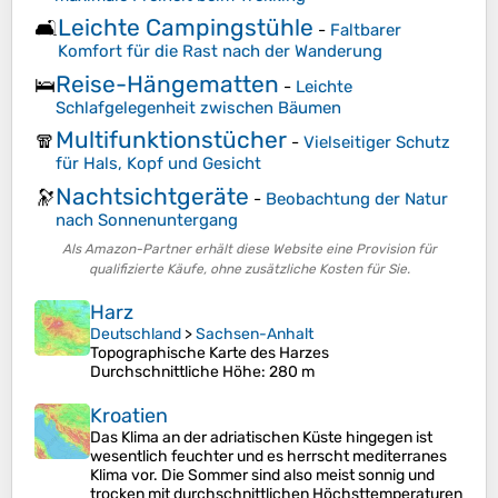
Leichte Campingstühle
🛋️
-
Faltbarer
Komfort für die Rast nach der Wanderung
Reise-Hängematten
🛌
-
Leichte
Schlafgelegenheit zwischen Bäumen
Multifunktionstücher
🧣
-
Vielseitiger Schutz
für Hals, Kopf und Gesicht
Nachtsichtgeräte
🔭
-
Beobachtung der Natur
nach Sonnenuntergang
Als Amazon-Partner erhält diese Website eine Provision für
qualifizierte Käufe, ohne zusätzliche Kosten für Sie.
Harz
Deutschland
>
Sachsen-Anhalt
Topographische Karte des Harzes
Durchschnittliche Höhe
: 280 m
Kroatien
Das Klima an der adriatischen Küste hingegen ist
wesentlich feuchter und es herrscht mediterranes
Klima vor. Die Sommer sind also meist sonnig und
trocken mit durchschnittlichen Höchsttemperaturen