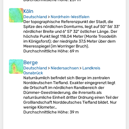
Köln
Deutschland
>
Nordrhein-Westfalen
Der topographische Referenzpunkt der Stadt, die
Spitze des nördlichen Domturms, liegt auf 50° 56′ 33″
nördlicher Breite und 6° 57′ 32″ östlicher Länge. Der
höchste Punkt liegt 118,04 Meter (Monte Troodelöh
im Königsforst); der niedrigste 37,5 Meter über dem
Meeresspiegel (im Worringer Bruch).
Durchschnittliche Höhe
: 69 m
Berge
Deutschland
>
Niedersachsen
>
Landkreis
Osnabrück
Naturräumlich befindet sich Berge im zentralen
Norddeutschen Tiefland. Exakter eingegrenzt liegt
die Ortschaft im nördlichen Randbereich der
Dümmer-Geestniederung, die ihrerseits als
naturräumliche Einheit dritter Ordnung einen Teil der
Großlandschaft Norddeutsches Tiefland bildet. Nur
wenige Kilometer…
Durchschnittliche Höhe
: 39 m