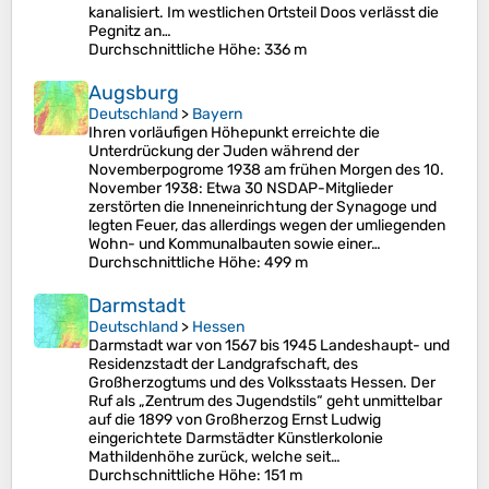
kanalisiert. Im westlichen Ortsteil Doos verlässt die
Pegnitz an…
Durchschnittliche Höhe
: 336 m
Augsburg
Deutschland
>
Bayern
Ihren vorläufigen Höhepunkt erreichte die
Unterdrückung der Juden während der
Novemberpogrome 1938 am frühen Morgen des 10.
November 1938: Etwa 30 NSDAP-Mitglieder
zerstörten die Inneneinrichtung der Synagoge und
legten Feuer, das allerdings wegen der umliegenden
Wohn- und Kommunalbauten sowie einer…
Durchschnittliche Höhe
: 499 m
Darmstadt
Deutschland
>
Hessen
Darmstadt war von 1567 bis 1945 Landeshaupt- und
Residenzstadt der Landgrafschaft, des
Großherzogtums und des Volksstaats Hessen. Der
Ruf als „Zentrum des Jugendstils“ geht unmittelbar
auf die 1899 von Großherzog Ernst Ludwig
eingerichtete Darmstädter Künstlerkolonie
Mathildenhöhe zurück, welche seit…
Durchschnittliche Höhe
: 151 m