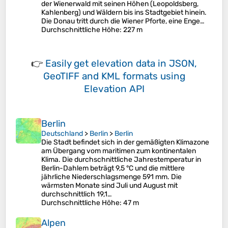
der Wienerwald mit seinen Höhen (Leopoldsberg,
Kahlenberg) und Wäldern bis ins Stadtgebiet hinein.
Die Donau tritt durch die Wiener Pforte, eine Enge…
Durchschnittliche Höhe
: 227 m
👉
Easily
get elevation data in JSON,
GeoTIFF and KML formats
using
Elevation API
Berlin
Deutschland
>
Berlin
>
Berlin
Die Stadt befindet sich in der gemäßigten Klimazone
am Übergang vom maritimen zum kontinentalen
Klima. Die durchschnittliche Jahrestemperatur in
Berlin-Dahlem beträgt 9,5 °C und die mittlere
jährliche Niederschlagsmenge 591 mm. Die
wärmsten Monate sind Juli und August mit
durchschnittlich 19,1…
Durchschnittliche Höhe
: 47 m
Alpen