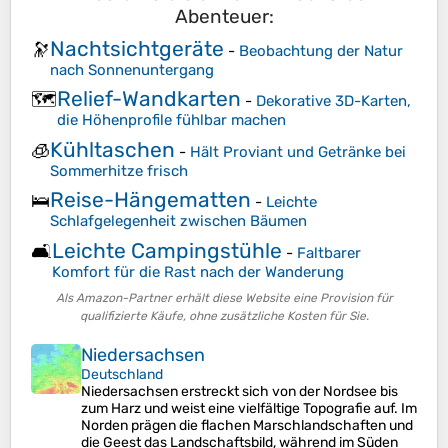
Abenteuer:
Nachtsichtgeräte
🔭
-
Beobachtung der Natur
nach Sonnenuntergang
Relief-Wandkarten
🗺️
-
Dekorative 3D-Karten,
die Höhenprofile fühlbar machen
Kühltaschen
🧊
-
Hält Proviant und Getränke bei
Sommerhitze frisch
Reise-Hängematten
🛌
-
Leichte
Schlafgelegenheit zwischen Bäumen
Leichte Campingstühle
🛋️
-
Faltbarer
Komfort für die Rast nach der Wanderung
Als Amazon-Partner erhält diese Website eine Provision für
qualifizierte Käufe, ohne zusätzliche Kosten für Sie.
Niedersachsen
Deutschland
Niedersachsen erstreckt sich von der Nordsee bis
zum Harz und weist eine vielfältige Topografie auf. Im
Norden prägen die flachen Marschlandschaften und
die Geest das Landschaftsbild, während im Süden