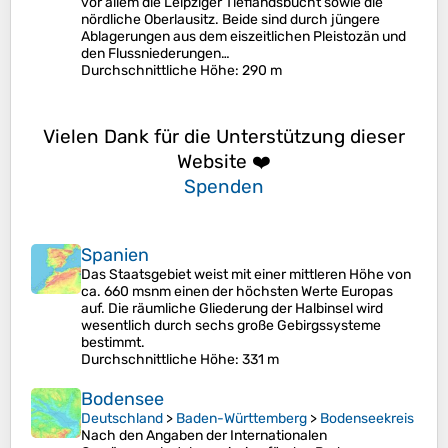
vor allem die Leipziger Tieflandsbucht sowie die
nördliche Oberlausitz. Beide sind durch jüngere
Ablagerungen aus dem eiszeitlichen Pleistozän und
den Flussniederungen…
Durchschnittliche Höhe
: 290 m
Vielen Dank für die Unterstützung dieser
Website ❤️
Spenden
Spanien
Das Staatsgebiet weist mit einer mittleren Höhe von
ca. 660 msnm einen der höchsten Werte Europas
auf. Die räumliche Gliederung der Halbinsel wird
wesentlich durch sechs große Gebirgssysteme
bestimmt.
Durchschnittliche Höhe
: 331 m
Bodensee
Deutschland
>
Baden-Württemberg
>
Bodenseekreis
Nach den Angaben der Internationalen