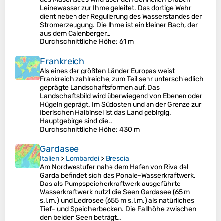
Leinewasser zur Ihme geleitet. Das dortige Wehr
dient neben der Regulierung des Wasserstandes der
Stromerzeugung. Die Ihme ist ein kleiner Bach, der
aus dem Calenberger…
Durchschnittliche Höhe
: 61 m
Frankreich
Als eines der größten Länder Europas weist
Frankreich zahlreiche, zum Teil sehr unterschiedlich
geprägte Landschaftsformen auf. Das
Landschaftsbild wird überwiegend von Ebenen oder
Hügeln geprägt. Im Südosten und an der Grenze zur
Iberischen Halbinsel ist das Land gebirgig.
Hauptgebirge sind die…
Durchschnittliche Höhe
: 430 m
Gardasee
Italien
>
Lombardei
>
Brescia
Am Nordwestufer nahe dem Hafen von Riva del
Garda befindet sich das Ponale-Wasserkraftwerk.
Das als Pumpspeicherkraftwerk ausgeführte
Wasserkraftwerk nutzt die Seen Gardasee (65 m
s.l.m.) und Ledrosee (655 m s.l.m.) als natürliches
Tief- und Speicherbecken. Die Fallhöhe zwischen
den beiden Seen beträgt…