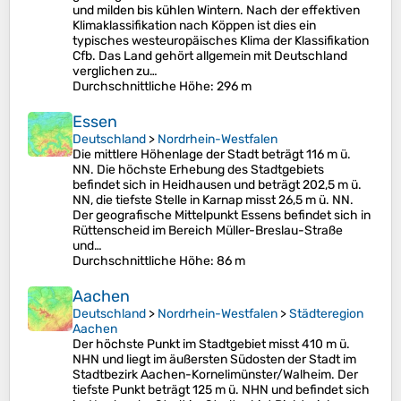
und milden bis kühlen Wintern. Nach der effektiven
Klimaklassifikation nach Köppen ist dies ein
typisches westeuropäisches Klima der Klassifikation
Cfb. Das Land gehört allgemein mit Deutschland
verglichen zu…
Durchschnittliche Höhe
: 296 m
Essen
Deutschland
>
Nordrhein-Westfalen
Die mittlere Höhenlage der Stadt beträgt 116 m ü.
NN. Die höchste Erhebung des Stadtgebiets
befindet sich in Heidhausen und beträgt 202,5 m ü.
NN, die tiefste Stelle in Karnap misst 26,5 m ü. NN.
Der geografische Mittelpunkt Essens befindet sich in
Rüttenscheid im Bereich Müller-Breslau-Straße
und…
Durchschnittliche Höhe
: 86 m
Aachen
Deutschland
>
Nordrhein-Westfalen
>
Städteregion
Aachen
Der höchste Punkt im Stadtgebiet misst 410 m ü.
NHN und liegt im äußersten Südosten der Stadt im
Stadtbezirk Aachen-Kornelimünster/Walheim. Der
tiefste Punkt beträgt 125 m ü. NHN und befindet sich