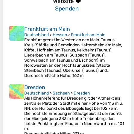
Website ❤️
Spenden
Frankfurt am Main
Deutschland
>
Hessen
>
Frankfurt am Main
Frankfurt grenzt im Westen an den Main-Taunus-
Kreis (Städte und Gemeinden Hattersheim am Main,
Kriftel, Hofheim am Taunus, Kelkheim (Taunus),
Liederbach am Taunus, Sulzbach (Taunus),
Schwalbach am Taunus und Eschborn), im
Nordwesten an den Hochtaunuskreis (Städte
Steinbach (Taunus), Oberursel (Taunus) und…
Durchschnittliche Höhe
: 162 m
Dresden
Deutschland
>
Sachsen
>
Dresden
Als Höhenreferenz für Dresden gilt der Altmarkt als
zentraler Platz der Stadt mit einer Höhe von 113 m ü.
NN, der Nullpunkt des Elbpegels liegt bei 102,73 m.
Die höchste Erhebung im Stadtgebiet ist der rechts
der Elbe gelegene 383 m hohe Triebenberg, der
tiefste Punkt liegt am Elbufer in Niederwartha mit 101
m.
Durchschnittliche Höhe
: 237 m