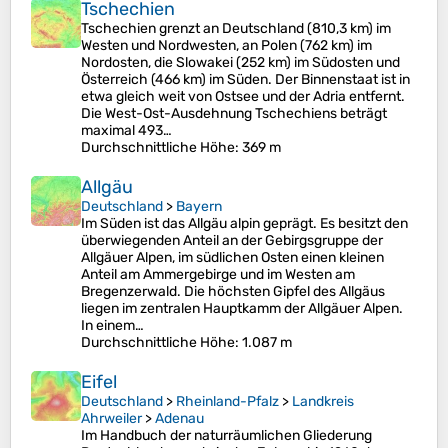
Tschechien
Tschechien grenzt an Deutschland (810,3 km) im
Westen und Nordwesten, an Polen (762 km) im
Nordosten, die Slowakei (252 km) im Südosten und
Österreich (466 km) im Süden. Der Binnenstaat ist in
etwa gleich weit von Ostsee und der Adria entfernt.
Die West-Ost-Ausdehnung Tschechiens beträgt
maximal 493…
Durchschnittliche Höhe
: 369 m
Allgäu
Deutschland
>
Bayern
Im Süden ist das Allgäu alpin geprägt. Es besitzt den
überwiegenden Anteil an der Gebirgsgruppe der
Allgäuer Alpen, im südlichen Osten einen kleinen
Anteil am Ammergebirge und im Westen am
Bregenzerwald. Die höchsten Gipfel des Allgäus
liegen im zentralen Hauptkamm der Allgäuer Alpen.
In einem…
Durchschnittliche Höhe
: 1.087 m
Eifel
Deutschland
>
Rheinland-Pfalz
>
Landkreis
Ahrweiler
>
Adenau
Im Handbuch der naturräumlichen Gliederung