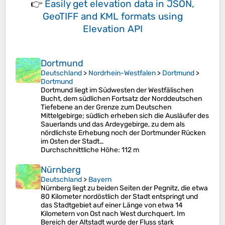
👉
Easily
get elevation data in JSON,
GeoTIFF and KML formats
using
Elevation API
Dortmund
Deutschland
>
Nordrhein-Westfalen
>
Dortmund
>
Dortmund
Dortmund liegt im Südwesten der Westfälischen
Bucht, dem südlichen Fortsatz der Norddeutschen
Tiefebene an der Grenze zum Deutschen
Mittelgebirge; südlich erheben sich die Ausläufer des
Sauerlands und das Ardeygebirge, zu dem als
nördlichste Erhebung noch der Dortmunder Rücken
im Osten der Stadt…
Durchschnittliche Höhe
: 112 m
Nürnberg
Deutschland
>
Bayern
Nürnberg liegt zu beiden Seiten der Pegnitz, die etwa
80 Kilometer nordöstlich der Stadt entspringt und
das Stadtgebiet auf einer Länge von etwa 14
Kilometern von Ost nach West durchquert. Im
Bereich der Altstadt wurde der Fluss stark