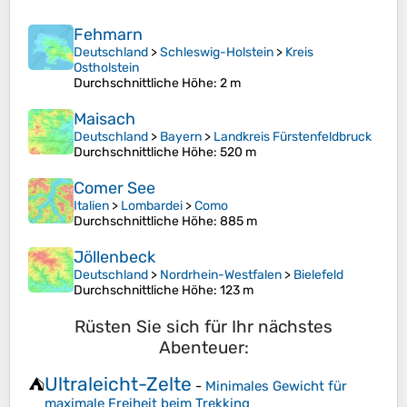
Fehmarn
Deutschland
>
Schleswig-Holstein
>
Kreis
Ostholstein
Durchschnittliche Höhe
: 2 m
Maisach
Deutschland
>
Bayern
>
Landkreis Fürstenfeldbruck
Durchschnittliche Höhe
: 520 m
Comer See
Italien
>
Lombardei
>
Como
Durchschnittliche Höhe
: 885 m
Jöllenbeck
Deutschland
>
Nordrhein-Westfalen
>
Bielefeld
Durchschnittliche Höhe
: 123 m
Rüsten Sie sich für Ihr nächstes
Abenteuer:
Ultraleicht-Zelte
⛺
-
Minimales Gewicht für
maximale Freiheit beim Trekking