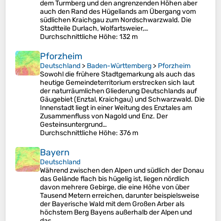
dem Turmberg und den angrenzenden Höhen aber
auch den Rand des Hügellands am Übergang vom
südlichen Kraichgau zum Nordschwarzwald. Die
Stadtteile Durlach, Wolfartsweier,…
Durchschnittliche Höhe
: 132 m
Pforzheim
Deutschland
>
Baden-Württemberg
>
Pforzheim
Sowohl die frühere Stadtgemarkung als auch das
heutige Gemeindeterritorium erstrecken sich laut
der naturräumlichen Gliederung Deutschlands auf
Gäugebiet (Enztal, Kraichgau) und Schwarzwald. Die
Innenstadt liegt in einer Weitung des Enztales am
Zusammenfluss von Nagold und Enz. Der
Gesteinsuntergrund…
Durchschnittliche Höhe
: 376 m
Bayern
Deutschland
Während zwischen den Alpen und südlich der Donau
das Gelände flach bis hügelig ist, liegen nördlich
davon mehrere Gebirge, die eine Höhe von über
Tausend Metern erreichen, darunter beispielsweise
der Bayerische Wald mit dem Großen Arber als
höchstem Berg Bayens außerhalb der Alpen und
das…