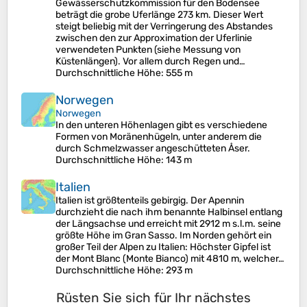
Gewässerschutzkommission für den Bodensee
beträgt die grobe Uferlänge 273 km. Dieser Wert
steigt beliebig mit der Verringerung des Abstandes
zwischen den zur Approximation der Uferlinie
verwendeten Punkten (siehe Messung von
Küstenlängen). Vor allem durch Regen und…
Durchschnittliche Höhe
: 555 m
Norwegen
Norwegen
In den unteren Höhenlagen gibt es verschiedene
Formen von Moränenhügeln, unter anderem die
durch Schmelzwasser angeschütteten Åser.
Durchschnittliche Höhe
: 143 m
Italien
Italien ist größtenteils gebirgig. Der Apennin
durchzieht die nach ihm benannte Halbinsel entlang
der Längsachse und erreicht mit 2912 m s.l.m. seine
größte Höhe im Gran Sasso. Im Norden gehört ein
großer Teil der Alpen zu Italien: Höchster Gipfel ist
der Mont Blanc (Monte Bianco) mit 4810 m, welcher…
Durchschnittliche Höhe
: 293 m
Rüsten Sie sich für Ihr nächstes