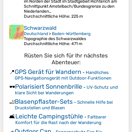
im Norden der Stadt im Stadtgebiet Richterich am
Schnittpunkt Amstelbach/Bundesgrenze zu den
Niederlanden…
Durchschnittliche Höhe
: 225 m
Schwarzwald
Deutschland
>
Baden-Württemberg
Topographie des Schwarzwaldes
Durchschnittliche Höhe
: 471 m
Rüsten Sie sich für Ihr nächstes
Abenteuer:
GPS Gerät für Wandern
📍
-
Handliches
GPS‑Navigationsgerät mit Outdoor‑Funktionen
Polarisiert Sonnenbrille
🕶️
-
UV‑Schutz und
klare Sicht bei Wanderungen
Blasenpflaster-Sets
🦶
-
Schnelle Hilfe bei
Druckstellen und Blasen
Leichte Campingstühle
🛋️
-
Faltbarer
Komfort für die Rast nach der Wanderung
Outdoor Cap
🧢
-
Sonnenschutz Cap für