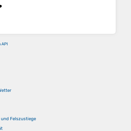
️
n API
Wetter
n und Felszustiege
ät