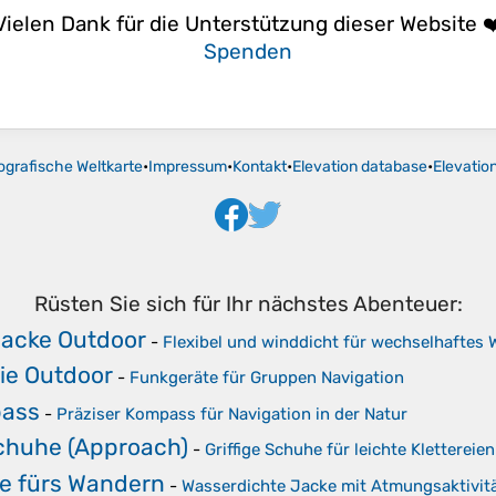
Vielen Dank für die Unterstützung dieser Website ❤
Spenden
ografische Weltkarte
•
Impressum
•
Kontakt
•
Elevation database
•
Elevatio
Rüsten Sie sich für Ihr nächstes Abenteuer:
Jacke Outdoor
-
Flexibel und winddicht für wechselhaftes 
kie Outdoor
-
Funkgeräte für Gruppen Navigation
pass
-
Präziser Kompass für Navigation in der Natur
chuhe (Approach)
-
Griffige Schuhe für leichte Klettereie
e fürs Wandern
-
Wasserdichte Jacke mit Atmungsaktivit