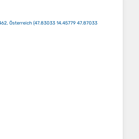
462, Österreich
(
47.83033 14.45779 47.87033