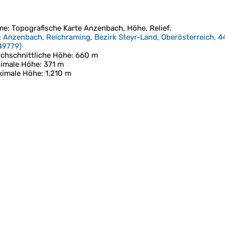
me
: Topografische Karte
Anzenbach
, Höhe, Relief.
:
Anzenbach, Reichraming, Bezirk Steyr-Land, Oberösterreich, 4
49779
)
chschnittliche Höhe
: 660 m
imale Höhe
: 371 m
ximale Höhe
: 1.210 m