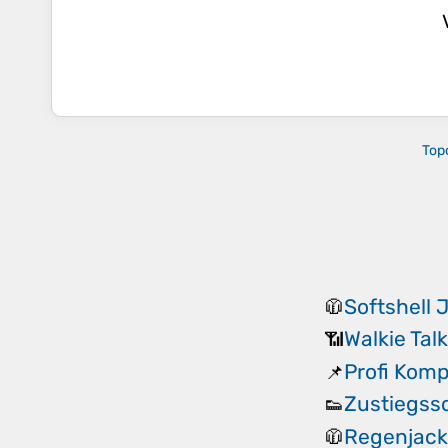
Top
Softshell 
🧥
Walkie Tal
📶
Profi Kom
📌
Zustiegss
👟
Regenjack
🧥