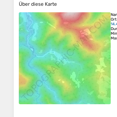
Über diese Karte
Na
Ort
14.
Dur
Min
Ma