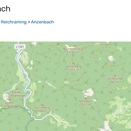
ach
>
Reichraming
>
Anzenbach