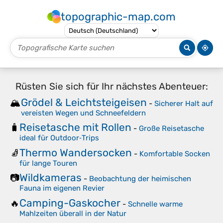
topographic-map.com
Rüsten Sie sich für Ihr nächstes Abenteuer:
Grödel & Leichtsteigeisen
🏔️
-
Sicherer Halt auf
vereisten Wegen und Schneefeldern
Reisetasche mit Rollen
🧳
-
Große Reisetasche
ideal für Outdoor‑Trips
Thermo Wandersocken
🧦
-
Komfortable Socken
für lange Touren
Wildkameras
📷
-
Beobachtung der heimischen
Fauna im eigenen Revier
Camping-Gaskocher
🔥
-
Schnelle warme
Mahlzeiten überall in der Natur