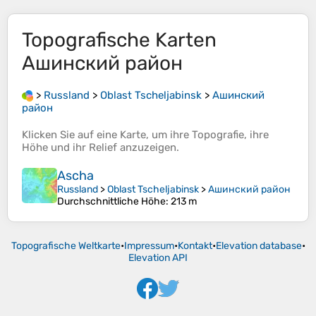
Topografische Karten
Ашинский район
>
Russland
>
Oblast Tscheljabinsk
>
Ашинский
район
Klicken Sie auf eine
Karte
, um ihre
Topografie
, ihre
Höhe
und ihr
Relief
anzuzeigen.
Ascha
Russland
>
Oblast Tscheljabinsk
>
Ашинский район
Durchschnittliche Höhe
: 213 m
Topografische Weltkarte
•
Impressum
•
Kontakt
•
Elevation database
•
Elevation API