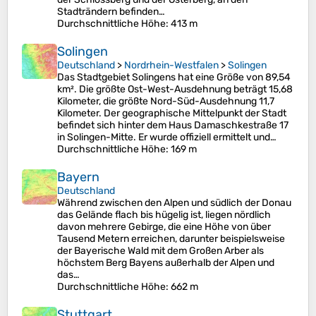
Stadträndern befinden…
Durchschnittliche Höhe
: 413 m
Solingen
Deutschland
>
Nordrhein-Westfalen
>
Solingen
Das Stadtgebiet Solingens hat eine Größe von 89,54
km². Die größte Ost-West-Ausdehnung beträgt 15,68
Kilometer, die größte Nord-Süd-Ausdehnung 11,7
Kilometer. Der geographische Mittelpunkt der Stadt
befindet sich hinter dem Haus Damaschkestraße 17
in Solingen-Mitte. Er wurde offiziell ermittelt und…
Durchschnittliche Höhe
: 169 m
Bayern
Deutschland
Während zwischen den Alpen und südlich der Donau
das Gelände flach bis hügelig ist, liegen nördlich
davon mehrere Gebirge, die eine Höhe von über
Tausend Metern erreichen, darunter beispielsweise
der Bayerische Wald mit dem Großen Arber als
höchstem Berg Bayens außerhalb der Alpen und
das…
Durchschnittliche Höhe
: 662 m
Stuttgart