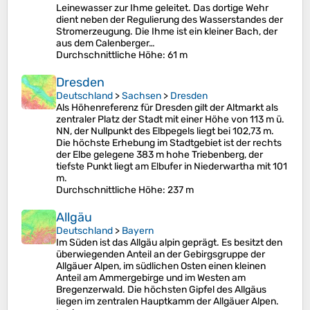
Leinewasser zur Ihme geleitet. Das dortige Wehr
dient neben der Regulierung des Wasserstandes der
Stromerzeugung. Die Ihme ist ein kleiner Bach, der
aus dem Calenberger…
Durchschnittliche Höhe
: 61 m
Dresden
Deutschland
>
Sachsen
>
Dresden
Als Höhenreferenz für Dresden gilt der Altmarkt als
zentraler Platz der Stadt mit einer Höhe von 113 m ü.
NN, der Nullpunkt des Elbpegels liegt bei 102,73 m.
Die höchste Erhebung im Stadtgebiet ist der rechts
der Elbe gelegene 383 m hohe Triebenberg, der
tiefste Punkt liegt am Elbufer in Niederwartha mit 101
m.
Durchschnittliche Höhe
: 237 m
Allgäu
Deutschland
>
Bayern
Im Süden ist das Allgäu alpin geprägt. Es besitzt den
überwiegenden Anteil an der Gebirgsgruppe der
Allgäuer Alpen, im südlichen Osten einen kleinen
Anteil am Ammergebirge und im Westen am
Bregenzerwald. Die höchsten Gipfel des Allgäus
liegen im zentralen Hauptkamm der Allgäuer Alpen.