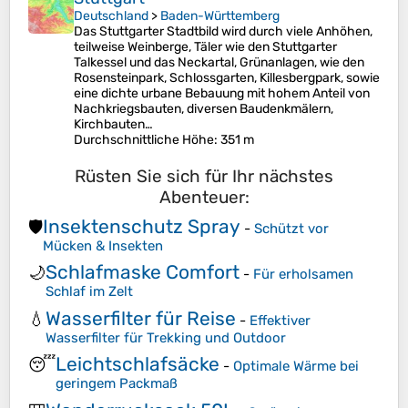
Deutschland
>
Baden-Württemberg
Das Stuttgarter Stadtbild wird durch viele Anhöhen,
teilweise Weinberge, Täler wie den Stuttgarter
Talkessel und das Neckartal, Grünanlagen, wie den
Rosensteinpark, Schlossgarten, Killesbergpark, sowie
eine dichte urbane Bebauung mit hohem Anteil von
Nachkriegsbauten, diversen Baudenkmälern,
Kirchbauten…
Durchschnittliche Höhe
: 351 m
Rüsten Sie sich für Ihr nächstes
Abenteuer:
Insektenschutz Spray
🛡️
-
Schützt vor
Mücken & Insekten
Schlafmaske Comfort
🌙
-
Für erholsamen
Schlaf im Zelt
Wasserfilter für Reise
💧
-
Effektiver
Wasserfilter für Trekking und Outdoor
Leichtschlafsäcke
😴
-
Optimale Wärme bei
geringem Packmaß