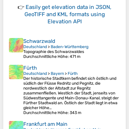
👉
Easily
get elevation data in JSON,
GeoTIFF and KML formats
using
Elevation API
Schwarzwald
Deutschland
>
Baden-Württemberg
Topographie des Schwarzwaldes
Durchschnittliche Höhe
: 471 m
Fürth
Deutschland
>
Bayern
>
Fürth
Der historische Stadtkern befindet sich östlich und
südlich der Flüsse Rednitz und Pegnitz, die
nordwestlich der Altstadt zur Regnitz
zusammenfließen. Westlich der Stadt, jenseits von
Südwesttangente und Main-Donau-Kanal, steigt der
Fürther Stadtwald an. Östlich der Stadt liegt in etwa
gleicher Höhe…
Durchschnittliche Höhe
: 343 m
Frankfurt am Main