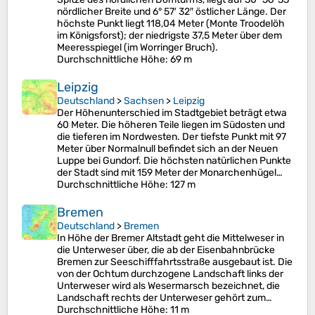
nördlicher Breite und 6° 57′ 32″ östlicher Länge. Der
höchste Punkt liegt 118,04 Meter (Monte Troodelöh
im Königsforst); der niedrigste 37,5 Meter über dem
Meeresspiegel (im Worringer Bruch).
Durchschnittliche Höhe
: 69 m
Leipzig
Deutschland
>
Sachsen
>
Leipzig
Der Höhenunterschied im Stadtgebiet beträgt etwa
60 Meter. Die höheren Teile liegen im Südosten und
die tieferen im Nordwesten. Der tiefste Punkt mit 97
Meter über Normalnull befindet sich an der Neuen
Luppe bei Gundorf. Die höchsten natürlichen Punkte
der Stadt sind mit 159 Meter der Monarchenhügel…
Durchschnittliche Höhe
: 127 m
Bremen
Deutschland
>
Bremen
In Höhe der Bremer Altstadt geht die Mittelweser in
die Unterweser über, die ab der Eisenbahnbrücke
Bremen zur Seeschifffahrtsstraße ausgebaut ist. Die
von der Ochtum durchzogene Landschaft links der
Unterweser wird als Wesermarsch bezeichnet, die
Landschaft rechts der Unterweser gehört zum…
Durchschnittliche Höhe
: 11 m