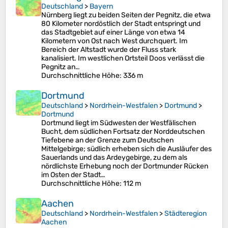
Deutschland
>
Bayern
Nürnberg liegt zu beiden Seiten der Pegnitz, die etwa
80 Kilometer nordöstlich der Stadt entspringt und
das Stadtgebiet auf einer Länge von etwa 14
Kilometern von Ost nach West durchquert. Im
Bereich der Altstadt wurde der Fluss stark
kanalisiert. Im westlichen Ortsteil Doos verlässt die
Pegnitz an…
Durchschnittliche Höhe
: 336 m
Dortmund
Deutschland
>
Nordrhein-Westfalen
>
Dortmund
>
Dortmund
Dortmund liegt im Südwesten der Westfälischen
Bucht, dem südlichen Fortsatz der Norddeutschen
Tiefebene an der Grenze zum Deutschen
Mittelgebirge; südlich erheben sich die Ausläufer des
Sauerlands und das Ardeygebirge, zu dem als
nördlichste Erhebung noch der Dortmunder Rücken
im Osten der Stadt…
Durchschnittliche Höhe
: 112 m
Aachen
Deutschland
>
Nordrhein-Westfalen
>
Städteregion
Aachen