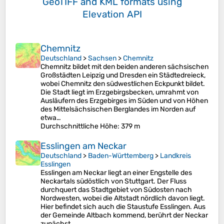
GeoTIFF and KML formats
using
Elevation API
Chemnitz
Deutschland
>
Sachsen
>
Chemnitz
Chemnitz bildet mit den beiden anderen sächsischen
Großstädten Leipzig und Dresden ein Städtedreieck,
wobei Chemnitz den südwestlichen Eckpunkt bildet.
Die Stadt liegt im Erzgebirgsbecken, umrahmt von
Ausläufern des Erzgebirges im Süden und von Höhen
des Mittelsächsischen Berglandes im Norden auf
etwa…
Durchschnittliche Höhe
: 379 m
Esslingen am Neckar
Deutschland
>
Baden-Württemberg
>
Landkreis
Esslingen
Esslingen am Neckar liegt an einer Engstelle des
Neckartals südöstlich von Stuttgart. Der Fluss
durchquert das Stadtgebiet von Südosten nach
Nordwesten, wobei die Altstadt nördlich davon liegt.
Hier befindet sich auch die Staustufe Esslingen. Aus
der Gemeinde Altbach kommend, berührt der Neckar
zunächst…