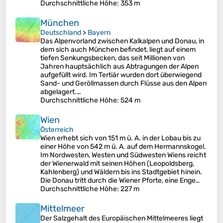
Durchschnittliche Höhe
: 353 m
München
Deutschland
>
Bayern
Das Alpenvorland zwischen Kalkalpen und Donau, in
dem sich auch München befindet, liegt auf einem
tiefen Senkungsbecken, das seit Millionen von
Jahren hauptsächlich aus Abtragungen der Alpen
aufgefüllt wird. Im Tertiär wurden dort überwiegend
Sand- und Geröllmassen durch Flüsse aus den Alpen
abgelagert.…
Durchschnittliche Höhe
: 524 m
Wien
Österreich
Wien erhebt sich von 151 m ü. A. in der Lobau bis zu
einer Höhe von 542 m ü. A. auf dem Hermannskogel.
Im Nordwesten, Westen und Südwesten Wiens reicht
der Wienerwald mit seinen Höhen (Leopoldsberg,
Kahlenberg) und Wäldern bis ins Stadtgebiet hinein.
Die Donau tritt durch die Wiener Pforte, eine Enge…
Durchschnittliche Höhe
: 227 m
Mittelmeer
Der Salzgehalt des Europäischen Mittelmeeres liegt