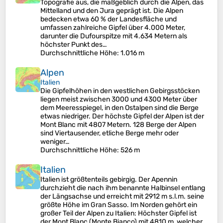
Topografie aus, die maßgeblich durch die Alpen, das
Mittelland und den Jura geprägt ist. Die Alpen
bedecken etwa 60 % der Landesfläche und
umfassen zahlreiche Gipfel über 4.000 Meter,
darunter die Dufourspitze mit 4.634 Metern als
höchster Punkt des…
Durchschnittliche Höhe
: 1.016 m
Alpen
Italien
Die Gipfelhöhen in den westlichen Gebirgsstöcken
liegen meist zwischen 3000 und 4300 Meter über
dem Meeresspiegel, in den Ostalpen sind die Berge
etwas niedriger. Der höchste Gipfel der Alpen ist der
Mont Blanc mit 4807 Metern. 128 Berge der Alpen
sind Viertausender, etliche Berge mehr oder
weniger…
Durchschnittliche Höhe
: 526 m
Italien
Italien ist größtenteils gebirgig. Der Apennin
durchzieht die nach ihm benannte Halbinsel entlang
der Längsachse und erreicht mit 2912 m s.l.m. seine
größte Höhe im Gran Sasso. Im Norden gehört ein
großer Teil der Alpen zu Italien: Höchster Gipfel ist
der Mont Blanc (Monte Bianco) mit 4810 m, welcher…