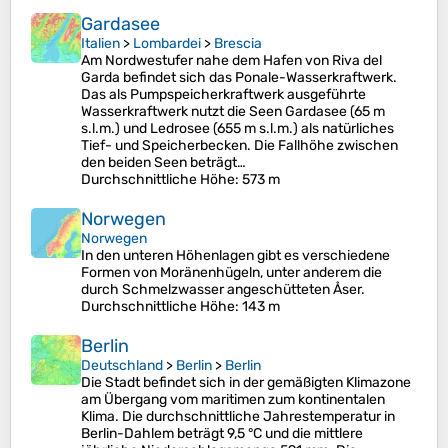
Gardasee
Italien
>
Lombardei
>
Brescia
Am Nordwestufer nahe dem Hafen von Riva del
Garda befindet sich das Ponale-Wasserkraftwerk.
Das als Pumpspeicherkraftwerk ausgeführte
Wasserkraftwerk nutzt die Seen Gardasee (65 m
s.l.m.) und Ledrosee (655 m s.l.m.) als natürliches
Tief- und Speicherbecken. Die Fallhöhe zwischen
den beiden Seen beträgt…
Durchschnittliche Höhe
: 573 m
Norwegen
Norwegen
In den unteren Höhenlagen gibt es verschiedene
Formen von Moränenhügeln, unter anderem die
durch Schmelzwasser angeschütteten Åser.
Durchschnittliche Höhe
: 143 m
Berlin
Deutschland
>
Berlin
>
Berlin
Die Stadt befindet sich in der gemäßigten Klimazone
am Übergang vom maritimen zum kontinentalen
Klima. Die durchschnittliche Jahrestemperatur in
Berlin-Dahlem beträgt 9,5 °C und die mittlere