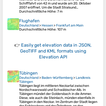
Schifffahrt von 42 m und wurde am 20. Oktober
2007 eröffnet. Um die Stadt Stralsund…
Durchschnittliche Höhe
: 7 m
Flughafen
Deutschland
>
Hessen
>
Frankfurt am Main
Durchschnittliche Höhe
: 107 m
👉
Easily
get elevation data in JSON,
GeoTIFF and KML formats
using
Elevation API
Tübingen
Deutschland
>
Baden-Württemberg
>
Landkreis
Tübingen
Tübingen liegt im mittleren Neckartal zwischen
Nordschwarzwald und Schwäbischer Alb. In
Tübingen mündet der Goldersbach in die Ammer.
Diese, wie auch die Steinlach, münden ebenfalls in
Tübingen in den Neckar. Im Zentrum der Stadt liegen
der Schlossberg und der Österberg, an den