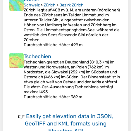
Schweiz
>
Zürich
>
Bezirk Zürich
Zürich liegt auf 408 m ü. M. am unteren (nördlichen)
Ende des Zürichsees im Tal der Limmat und im
unteren Tal der Sihl, eingebettet zwischen den
Höhen von Uetliberg im Westen und Zürichberg im
Osten. Die Limmat entspringt dem See, während die
westlich des Sees fliessende Sihl nördlich der
Zürcher…
Durchschnittliche Höhe
: 499 m
Tschechien
Tschechien grenzt an Deutschland (810,3 km) im
Westen und Nordwesten, an Polen (762 km) im
Nordosten, die Slowakei (252 km) im Südosten und
Österreich (466 km) im Süden. Der Binnenstaat ist in
etwa gleich weit von Ostsee und der Adria entfernt.
Die West-Ost-Ausdehnung Tschechiens beträgt
maximal 493…
Durchschnittliche Höhe
: 369 m
👉
Easily
get elevation data in JSON,
GeoTIFF and KML formats
using
Elevation API