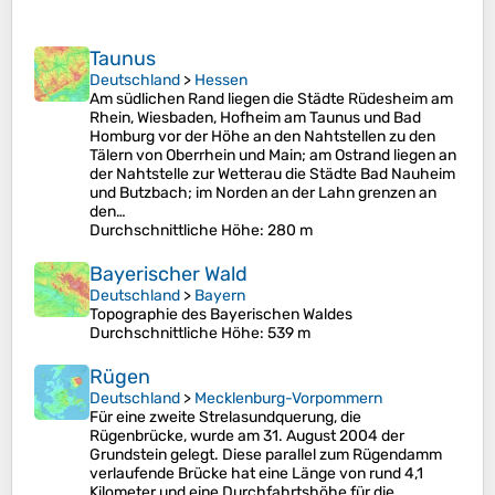
Taunus
Deutschland
>
Hessen
Am südlichen Rand liegen die Städte Rüdesheim am
Rhein, Wiesbaden, Hofheim am Taunus und Bad
Homburg vor der Höhe an den Nahtstellen zu den
Tälern von Oberrhein und Main; am Ostrand liegen an
der Nahtstelle zur Wetterau die Städte Bad Nauheim
und Butzbach; im Norden an der Lahn grenzen an
den…
Durchschnittliche Höhe
: 280 m
Bayerischer Wald
Deutschland
>
Bayern
Topographie des Bayerischen Waldes
Durchschnittliche Höhe
: 539 m
Rügen
Deutschland
>
Mecklenburg-Vorpommern
Für eine zweite Strelasundquerung, die
Rügenbrücke, wurde am 31. August 2004 der
Grundstein gelegt. Diese parallel zum Rügendamm
verlaufende Brücke hat eine Länge von rund 4,1
Kilometer und eine Durchfahrtshöhe für die