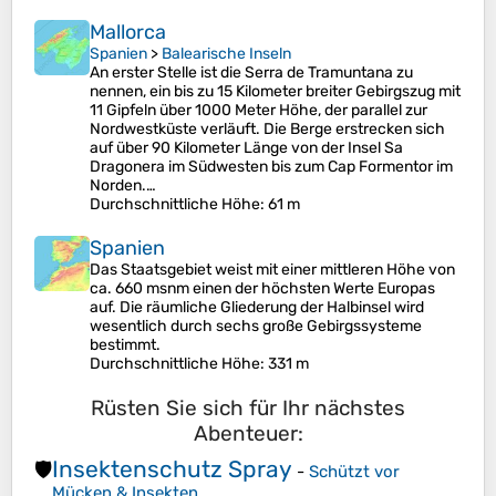
Mallorca
Spanien
>
Balearische Inseln
An erster Stelle ist die Serra de Tramuntana zu
nennen, ein bis zu 15 Kilometer breiter Gebirgszug mit
11 Gipfeln über 1000 Meter Höhe, der parallel zur
Nordwestküste verläuft. Die Berge erstrecken sich
auf über 90 Kilometer Länge von der Insel Sa
Dragonera im Südwesten bis zum Cap Formentor im
Norden.…
Durchschnittliche Höhe
: 61 m
Spanien
Das Staatsgebiet weist mit einer mittleren Höhe von
ca. 660 msnm einen der höchsten Werte Europas
auf. Die räumliche Gliederung der Halbinsel wird
wesentlich durch sechs große Gebirgssysteme
bestimmt.
Durchschnittliche Höhe
: 331 m
Rüsten Sie sich für Ihr nächstes
Abenteuer:
Insektenschutz Spray
🛡️
-
Schützt vor
Mücken & Insekten