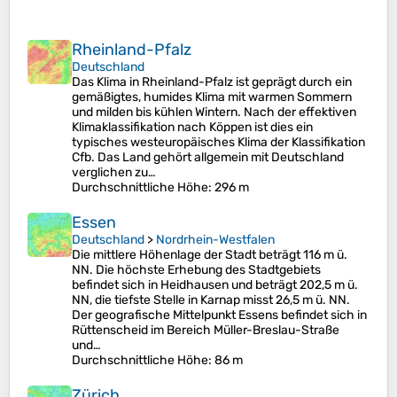
Rheinland-Pfalz
Deutschland
Das Klima in Rheinland-Pfalz ist geprägt durch ein
gemäßigtes, humides Klima mit warmen Sommern
und milden bis kühlen Wintern. Nach der effektiven
Klimaklassifikation nach Köppen ist dies ein
typisches westeuropäisches Klima der Klassifikation
Cfb. Das Land gehört allgemein mit Deutschland
verglichen zu…
Durchschnittliche Höhe
: 296 m
Essen
Deutschland
>
Nordrhein-Westfalen
Die mittlere Höhenlage der Stadt beträgt 116 m ü.
NN. Die höchste Erhebung des Stadtgebiets
befindet sich in Heidhausen und beträgt 202,5 m ü.
NN, die tiefste Stelle in Karnap misst 26,5 m ü. NN.
Der geografische Mittelpunkt Essens befindet sich in
Rüttenscheid im Bereich Müller-Breslau-Straße
und…
Durchschnittliche Höhe
: 86 m
Zürich