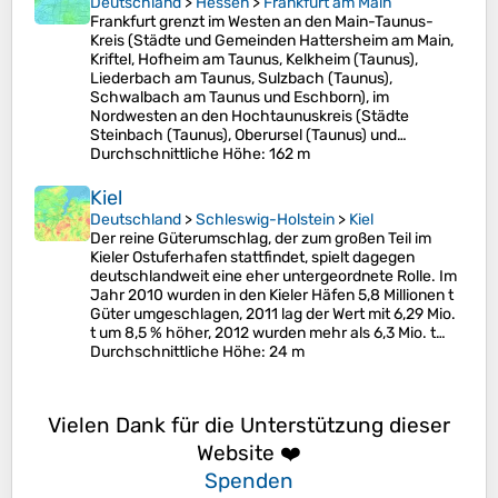
Deutschland
>
Hessen
>
Frankfurt am Main
Frankfurt grenzt im Westen an den Main-Taunus-
Kreis (Städte und Gemeinden Hattersheim am Main,
Kriftel, Hofheim am Taunus, Kelkheim (Taunus),
Liederbach am Taunus, Sulzbach (Taunus),
Schwalbach am Taunus und Eschborn), im
Nordwesten an den Hochtaunuskreis (Städte
Steinbach (Taunus), Oberursel (Taunus) und…
Durchschnittliche Höhe
: 162 m
Kiel
Deutschland
>
Schleswig-Holstein
>
Kiel
Der reine Güterumschlag, der zum großen Teil im
Kieler Ostuferhafen stattfindet, spielt dagegen
deutschlandweit eine eher untergeordnete Rolle. Im
Jahr 2010 wurden in den Kieler Häfen 5,8 Millionen t
Güter umgeschlagen, 2011 lag der Wert mit 6,29 Mio.
t um 8,5 % höher, 2012 wurden mehr als 6,3 Mio. t…
Durchschnittliche Höhe
: 24 m
Vielen Dank für die Unterstützung dieser
Website ❤️
Spenden