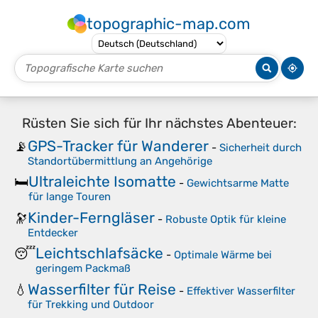
topographic-map.com
Rüsten Sie sich für Ihr nächstes Abenteuer:
GPS-Tracker für Wanderer
📡
-
Sicherheit durch
Standortübermittlung an Angehörige
Ultraleichte Isomatte
🛏️
-
Gewichtsarme Matte
für lange Touren
Kinder-Ferngläser
🔭
-
Robuste Optik für kleine
Entdecker
Leichtschlafsäcke
😴
-
Optimale Wärme bei
geringem Packmaß
Wasserfilter für Reise
💧
-
Effektiver Wasserfilter
für Trekking und Outdoor