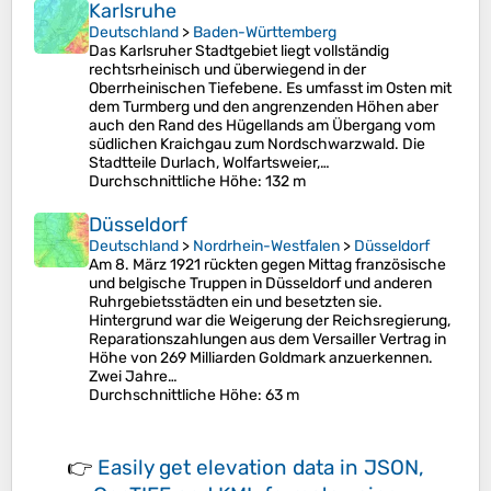
Karlsruhe
Deutschland
>
Baden-Württemberg
Das Karlsruher Stadtgebiet liegt vollständig
rechtsrheinisch und überwiegend in der
Oberrheinischen Tiefebene. Es umfasst im Osten mit
dem Turmberg und den angrenzenden Höhen aber
auch den Rand des Hügellands am Übergang vom
südlichen Kraichgau zum Nordschwarzwald. Die
Stadtteile Durlach, Wolfartsweier,…
Durchschnittliche Höhe
: 132 m
Düsseldorf
Deutschland
>
Nordrhein-Westfalen
>
Düsseldorf
Am 8. März 1921 rückten gegen Mittag französische
und belgische Truppen in Düsseldorf und anderen
Ruhrgebietsstädten ein und besetzten sie.
Hintergrund war die Weigerung der Reichsregierung,
Reparationszahlungen aus dem Versailler Vertrag in
Höhe von 269 Milliarden Goldmark anzuerkennen.
Zwei Jahre…
Durchschnittliche Höhe
: 63 m
👉
Easily
get elevation data in JSON,