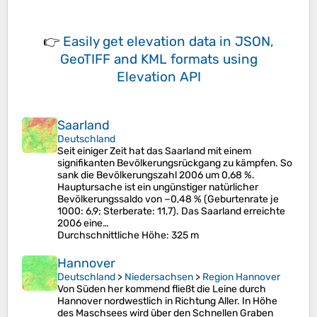
👉
Easily
get elevation data in JSON,
GeoTIFF and KML formats
using
Elevation API
Saarland
Deutschland
Seit einiger Zeit hat das Saarland mit einem
signifikanten Bevölkerungsrückgang zu kämpfen. So
sank die Bevölkerungszahl 2006 um 0,68 %.
Hauptursache ist ein ungünstiger natürlicher
Bevölkerungssaldo von −0,48 % (Geburtenrate je
1000: 6,9; Sterberate: 11,7). Das Saarland erreichte
2006 eine…
Durchschnittliche Höhe
: 325 m
Hannover
Deutschland
>
Niedersachsen
>
Region Hannover
Von Süden her kommend fließt die Leine durch
Hannover nordwestlich in Richtung Aller. In Höhe
des Maschsees wird über den Schnellen Graben