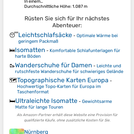
In einem…
Durchschnittliche Höhe
: 1.087 m
Rüsten Sie sich für Ihr nächstes
Abenteuer:
Leichtschlafsäcke
😴
-
Optimale Wärme bei
geringem Packmaß
Isomatten
🛌
-
Komfortable Schlafunterlagen für
harte Böden
Wanderschuhe für Damen
🥾
-
Leichte und
rutschfeste Wanderschuhe für schwieriges Gelände
Topographische Karten Europa
🗺️
-
Hochwertige Topo‑Karten für Europa im
Taschenformat
Ultraleichte Isomatte
🛏️
-
Gewichtsarme
Matte für lange Touren
Als Amazon-Partner erhält diese Website eine Provision für
qualifizierte Käufe, ohne zusätzliche Kosten für Sie.
Nürnberg