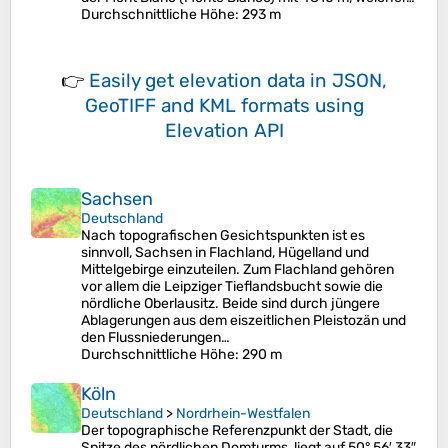
Durchschnittliche Höhe
: 293 m
👉
Easily
get elevation data in JSON,
GeoTIFF and KML formats
using
Elevation API
Sachsen
Deutschland
Nach topografischen Gesichtspunkten ist es
sinnvoll, Sachsen in Flachland, Hügelland und
Mittelgebirge einzuteilen. Zum Flachland gehören
vor allem die Leipziger Tieflandsbucht sowie die
nördliche Oberlausitz. Beide sind durch jüngere
Ablagerungen aus dem eiszeitlichen Pleistozän und
den Flussniederungen…
Durchschnittliche Höhe
: 290 m
Köln
Deutschland
>
Nordrhein-Westfalen
Der topographische Referenzpunkt der Stadt, die
Spitze des nördlichen Domturms, liegt auf 50° 56′ 33″