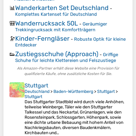
Wanderkarten Set Deutschland
📊
-
Komplettes Kartenset für Deutschland
Wanderrucksack 50L
🎒
-
Geräumiger
Trekkingrucksack mit Komfortträgern
Kinder-Ferngläser
🔭
-
Robuste Optik für kleine
Entdecker
Zustiegsschuhe (Approach)
👟
-
Griffige
Schuhe für leichte Klettereien und Felszustiege
Als Amazon-Partner erhält diese Website eine Provision für
qualifizierte Käufe, ohne zusätzliche Kosten für Sie.
Stuttgart
Deutschland
>
Baden-Württemberg
>
Stuttgart
>
Stuttgart
Das Stuttgarter Stadtbild wird durch viele Anhöhen,
teilweise Weinberge, Täler wie den Stuttgarter
Talkessel und das Neckartal, Grünanlagen, wie den
Rosensteinpark, Schlossgarten, Höhenpark, sowie
eine dichte urbane Bebauung mit hohem Anteil von
Nachkriegsbauten, diversen Baudenkmälern,
Kirchbauten und…