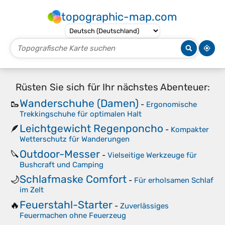
topographic-map.com
Rüsten Sie sich für Ihr nächstes Abenteuer:
Wanderschuhe (Damen)
🥾
-
Ergonomische
Trekkingschuhe für optimalen Halt
Leichtgewicht Regenponcho
🪶
-
Kompakter
Wetterschutz für Wanderungen
Outdoor-Messer
🔪
-
Vielseitige Werkzeuge für
Bushcraft und Camping
Schlafmaske Comfort
🌙
-
Für erholsamen Schlaf
im Zelt
Feuerstahl-Starter
🔥
-
Zuverlässiges
Feuermachen ohne Feuerzeug