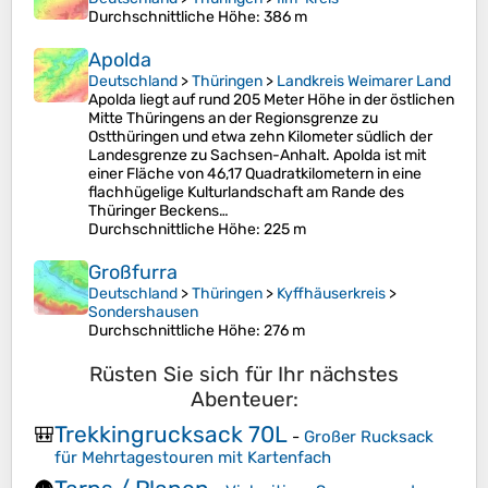
Durchschnittliche Höhe
: 386 m
Apolda
Deutschland
>
Thüringen
>
Landkreis Weimarer Land
Apolda liegt auf rund 205 Meter Höhe in der östlichen
Mitte Thüringens an der Regionsgrenze zu
Ostthüringen und etwa zehn Kilometer südlich der
Landesgrenze zu Sachsen-Anhalt. Apolda ist mit
einer Fläche von 46,17 Quadratkilometern in eine
flachhügelige Kulturlandschaft am Rande des
Thüringer Beckens…
Durchschnittliche Höhe
: 225 m
Großfurra
Deutschland
>
Thüringen
>
Kyffhäuserkreis
>
Sondershausen
Durchschnittliche Höhe
: 276 m
Rüsten Sie sich für Ihr nächstes
Abenteuer:
Trekkingrucksack 70L
🎒
-
Großer Rucksack
für Mehrtagestouren mit Kartenfach