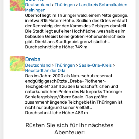
Deutschland
>
Thüringen
>
Landkreis Schmalkalden-
Meiningen
Oberhof liegt im Thüringer Wald, einem Mittelgebirge,
in etwa 815 Metern Höhe. Südlich des Ortes verläuft
der Rennsteig, der den Kamm des Gebirges darstellt.
Die Stadt liegt auf einer Hochfläche, weshalb es im
bebauten Gebiet keine großen Höhenunterschiede
gibt. Direkt ans Stadtgebiet grenzt südlich…
Durchschnittliche Höhe
: 749 m
Dreba
Deutschland
>
Thüringen
>
Saale-Orla-Kreis
>
Neustadt an der Orla
Das im Jahre 2000 als Naturschutzreservat
endgültig geschützte „Dreba–Plothener–
Teichgebiet“ zählt zu den landschaftlichen und
naturkundlichen Perlen des Naturparks Thüringer
Schiefergebirge/Obere Saale. Das größte
zusammenhängende Teichgebiet in Thüringen ist
nicht nur aufgrund seiner Vielfalt…
Durchschnittliche Höhe
: 483 m
Rüsten Sie sich für Ihr nächstes
Abenteuer: