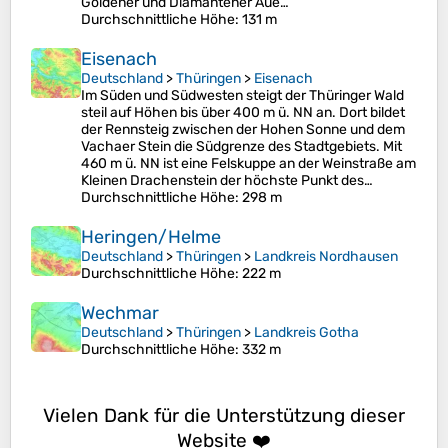
Goldener und Diamantener Aue…
Durchschnittliche Höhe
: 131 m
Eisenach
Deutschland
>
Thüringen
>
Eisenach
Im Süden und Südwesten steigt der Thüringer Wald
steil auf Höhen bis über 400 m ü. NN an. Dort bildet
der Rennsteig zwischen der Hohen Sonne und dem
Vachaer Stein die Südgrenze des Stadtgebiets. Mit
460 m ü. NN ist eine Felskuppe an der Weinstraße am
Kleinen Drachenstein der höchste Punkt des…
Durchschnittliche Höhe
: 298 m
Heringen/Helme
Deutschland
>
Thüringen
>
Landkreis Nordhausen
Durchschnittliche Höhe
: 222 m
Wechmar
Deutschland
>
Thüringen
>
Landkreis Gotha
Durchschnittliche Höhe
: 332 m
Vielen Dank für die Unterstützung dieser
Website ❤️