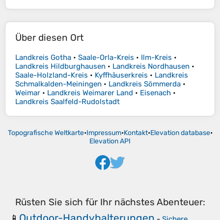
Über diesen Ort
Landkreis Gotha
•
Saale-Orla-Kreis
•
Ilm-Kreis
•
Landkreis Hildburghausen
•
Landkreis Nordhausen
•
Saale-Holzland-Kreis
•
Kyffhäuserkreis
•
Landkreis
Schmalkalden-Meiningen
•
Landkreis Sömmerda
•
Weimar
•
Landkreis Weimarer Land
•
Eisenach
•
Landkreis Saalfeld-Rudolstadt
Topografische Weltkarte
•
Impressum
•
Kontakt
•
Elevation database
•
Elevation API
Rüsten Sie sich für Ihr nächstes Abenteuer:
Outdoor-Handyhalterungen
📱
-
Sichere