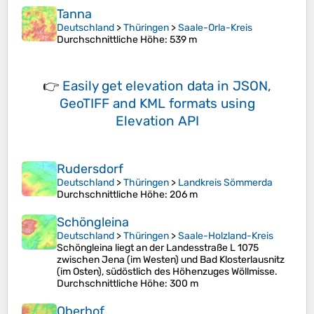
Tanna
Deutschland
>
Thüringen
>
Saale-Orla-Kreis
Durchschnittliche Höhe
: 539 m
👉
Easily
get elevation data in JSON,
GeoTIFF and KML formats
using
Elevation API
Rudersdorf
Deutschland
>
Thüringen
>
Landkreis Sömmerda
Durchschnittliche Höhe
: 206 m
Schöngleina
Deutschland
>
Thüringen
>
Saale-Holzland-Kreis
Schöngleina liegt an der Landesstraße L 1075
zwischen Jena (im Westen) und Bad Klosterlausnitz
(im Osten), südöstlich des Höhenzuges Wöllmisse.
Durchschnittliche Höhe
: 300 m
Oberhof