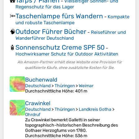
Tarps / Planen
🛖
-
Vielseitiger Sonnen- und
Regenschutz für das Lager
Taschenlampe fürs Wandern
🔦
-
Kompakte
und robuste Taschenlampe
Outdoor Führer Bücher
🧠
-
Reiseführer und
Wanderführer Deutschland
Sonnenschutz Creme SPF 50
🧴
-
Hochwirksamer Schutz für Outdoor Aktivitäten
Als Amazon-Partner erhält diese Website eine Provision für
qualifizierte Käufe, ohne zusätzliche Kosten für Sie.
Buchenwald
Deutschland
>
Thüringen
>
Weimar
Durchschnittliche Höhe
: 401 m
Crawinkel
Deutschland
>
Thüringen
>
Landkreis Gotha
>
Ohrdruf
Zu Crawinkel bemerkt Galletti in seiner
topographisch-historischen Beschreibung des
Gothaer Herzogtums von 1780.
Durchschnittliche Höhe
: 536 m