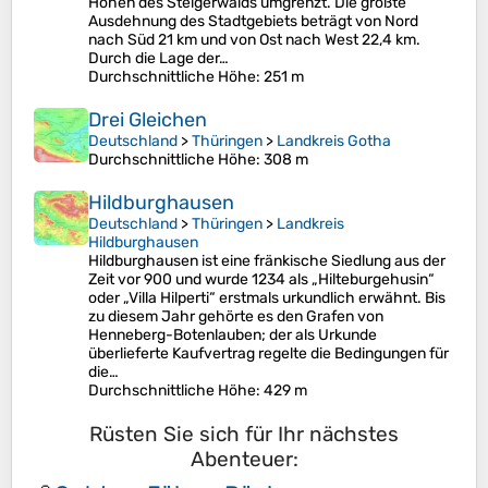
Höhen des Steigerwalds umgrenzt. Die größte
Ausdehnung des Stadtgebiets beträgt von Nord
nach Süd 21 km und von Ost nach West 22,4 km.
Durch die Lage der…
Durchschnittliche Höhe
: 251 m
Drei Gleichen
Deutschland
>
Thüringen
>
Landkreis Gotha
Durchschnittliche Höhe
: 308 m
Hildburghausen
Deutschland
>
Thüringen
>
Landkreis
Hildburghausen
Hildburghausen ist eine fränkische Siedlung aus der
Zeit vor 900 und wurde 1234 als „Hilteburgehusin“
oder „Villa Hilperti“ erstmals urkundlich erwähnt. Bis
zu diesem Jahr gehörte es den Grafen von
Henneberg-Botenlauben; der als Urkunde
überlieferte Kaufvertrag regelte die Bedingungen für
die…
Durchschnittliche Höhe
: 429 m
Rüsten Sie sich für Ihr nächstes
Abenteuer: