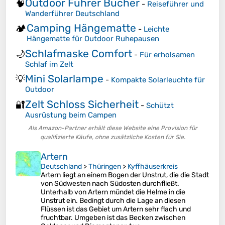
Outdoor Führer Bücher
🧠
-
Reiseführer und
Wanderführer Deutschland
Camping Hängematte
🏕️
-
Leichte
Hängematte für Outdoor Ruhepausen
Schlafmaske Comfort
🌙
-
Für erholsamen
Schlaf im Zelt
Mini Solarlampe
💡
-
Kompakte Solar­leuchte für
Outdoor
Zelt Schloss Sicherheit
🔐
-
Schützt
Ausrüstung beim Campen
Als Amazon-Partner erhält diese Website eine Provision für
qualifizierte Käufe, ohne zusätzliche Kosten für Sie.
Artern
Deutschland
>
Thüringen
>
Kyffhäuserkreis
Artern liegt an einem Bogen der Unstrut, die die Stadt
von Südwesten nach Südosten durchfließt.
Unterhalb von Artern mündet die Helme in die
Unstrut ein. Bedingt durch die Lage an diesen
Flüssen ist das Gebiet um Artern sehr flach und
fruchtbar. Umgeben ist das Becken zwischen