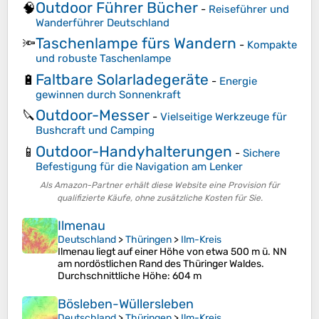
Outdoor Führer Bücher
🧠
-
Reiseführer und
Wanderführer Deutschland
Taschenlampe fürs Wandern
🔦
-
Kompakte
und robuste Taschenlampe
Faltbare Solarladegeräte
🔋
-
Energie
gewinnen durch Sonnenkraft
Outdoor-Messer
🔪
-
Vielseitige Werkzeuge für
Bushcraft und Camping
Outdoor-Handyhalterungen
📱
-
Sichere
Befestigung für die Navigation am Lenker
Als Amazon-Partner erhält diese Website eine Provision für
qualifizierte Käufe, ohne zusätzliche Kosten für Sie.
Ilmenau
Deutschland
>
Thüringen
>
Ilm-Kreis
Ilmenau liegt auf einer Höhe von etwa 500 m ü. NN
am nordöstlichen Rand des Thüringer Waldes.
Durchschnittliche Höhe
: 604 m
Bösleben-Wüllersleben
Deutschland
>
Thüringen
>
Ilm-Kreis