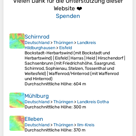
Vielen Dank für die Unterstützung dieser
Website ❤️
Spenden
Schirnrod
Deutschland
>
Thüringen
>
Landkreis
Hildburghausen
>
Eisfeld
Bockstadt-Herbartswind (mit Bockstadt und
Herbartswind) | Eisfeld | Harras | Heid | Hirschendorf |
Sachsenbrunn (mit Friedrichshöhe, Saargrund,
Schirnrod, Sophienau, Stelzen, Tossenthal und
Weitesfeld) | Waffenrod/Hinterrod (mit Waffenrod
und Hinterrod)
Durchschnittliche Höhe
: 604 m
Mühlburg
Deutschland
>
Thüringen
>
Landkreis Gotha
Durchschnittliche Höhe
: 300 m
Elleben
Deutschland
>
Thüringen
>
Ilm-Kreis
Durchschnittliche Höhe
: 370 m