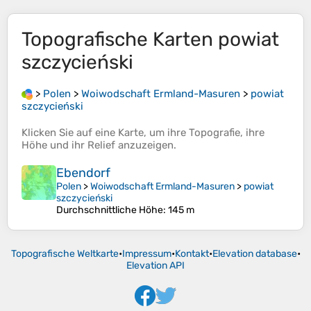
Topografische Karten
powiat
szczycieński
>
Polen
>
Woiwodschaft Ermland-Masuren
>
powiat
szczycieński
Klicken Sie auf eine
Karte
, um ihre
Topografie
, ihre
Höhe
und ihr
Relief
anzuzeigen.
Ebendorf
Polen
>
Woiwodschaft Ermland-Masuren
>
powiat
szczycieński
Durchschnittliche Höhe
: 145 m
Topografische Weltkarte
•
Impressum
•
Kontakt
•
Elevation database
•
Elevation API