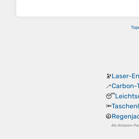
Top
Laser-E
🔭
Carbon-T
🦯
Leichts
😴
Taschen
🔦
Regenjac
🧥
Als Amazon-Partn