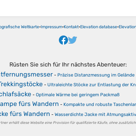
ografische Weltkarte
•
Impressum
•
Kontakt
•
Elevation database
•
Elevatio
Rüsten Sie sich für Ihr nächstes Abenteuer:
ntfernungsmesser
-
Präzise Distanzmessung im Gelände
rekkingstöcke
-
Ultraleichte Stöcke zur Entlastung der Kn
chlafsäcke
-
Optimale Wärme bei geringem Packmaß
lampe fürs Wandern
-
Kompakte und robuste Taschenl
ke fürs Wandern
-
Wasserdichte Jacke mit Atmungsaktiv
er erhält diese Website eine Provision für qualifizierte Käufe, ohne zusätzlich