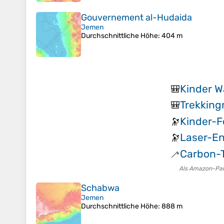
Gouvernement al-Hudaida
Jemen
Durchschnittliche Höhe
: 404 m
Kinder 
🎒
Trekking
🎒
Kinder-F
🔭
Laser-E
🔭
Carbon-T
🦯
Als Amazon-Partn
Schabwa
Jemen
Durchschnittliche Höhe
: 888 m