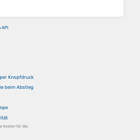
n API
 per Knopfdruck
ie beim Abstieg
ampe
ität
e Kosten für Sie.