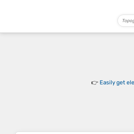
👉
Easily
get el